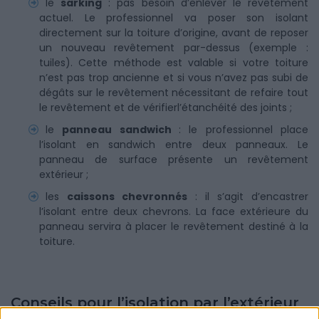
le
sarking
: pas besoin d’enlever le revêtement
actuel. Le professionnel va poser son isolant
directement sur la toiture d’origine, avant de reposer
un nouveau revêtement par-dessus (exemple :
tuiles). Cette méthode est valable si votre toiture
n’est pas trop ancienne et si vous n’avez pas subi de
dégâts sur le revêtement nécessitant de refaire tout
le revêtement et de vérifierl’étanchéité des joints ;
le
panneau sandwich
: le professionnel place
l’isolant en sandwich entre deux panneaux. Le
panneau de surface présente un revêtement
extérieur ;
les
caissons chevronnés
: il s’agit d’encastrer
l’isolant entre deux chevrons. La face extérieure du
panneau servira à placer le revêtement destiné à la
toiture.
Conseils pour l’isolation par l’extérieur