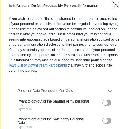
helloArtisan -
Do Not Process My Personal Information
Qu’il s’agisse de l
’isolation des murs par l’extérieur
ou
de la toiture, le coût de départ peut représenter un
If you wish to opt-out of the sale, sharing to third parties, or processing
of your personal or sensitive information for targeted advertising by us,
investissement. L’isolation par l’extérieur est souvent plus
please use the below opt-out section to confirm your selection. Please
chère que l’isolation par l’intérieur. Toutefois, des aides
note that after your opt-out request is processed you may continue
financières de l’État sont prévues dans le cas de travaux
seeing interest-based ads based on personal information utilized by us
visant à améliorer la performance thermique de l’habitat.
or personal information disclosed to third parties prior to your opt-out.
You may separately opt-out of the further disclosure of your personal
information by third parties on the IAB’s list of downstream participants.
This information may also be disclosed by us to third parties on the
IAB’s List of Downstream Participants
that may further disclose it to
Calculez le prix de votre isolation
other third parties.
Personal Data Processing Opt Outs
Les tarifs moyens pour une ITE
I want to opt-out of the Sharing of my personal
data.
Opted In
Les prix du marché montrent que l’isolation des murs par
I want to opt-out of the Sale of my Personal
Data.
l’extérieur coûte en moyenne entre
120 et 230 euros/m²
Opted In