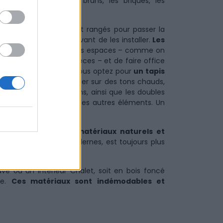
comme l’orangé, les bruns, les briques, les
vait peut-être roulés et rangés pour passer la
 et s’ils sont propres avant de les installer.
Les
leureuse
, de séparer les espaces – comme on
entre les différentes pièces – et de faire office
, le confort surtout si vous optez pour
un tapis
 de tous.
On peut miser sur des tons chauds,
canapé et les coussins, ainsi que les doubles
pour mettre en valeur les autres éléments. Un
ectangulaire ou rond !
ment d’opter pour des
matériaux naturels et
 table aux lignes modernes, est toujours plus
nave ou un intérieur Chalet, soit en bois foncé
pe.
Ces matériaux sont indémodables et