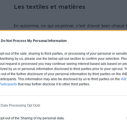
Les textiles et matières
En automne, ce qui va primer, c’est d’avoir bien chaud 
textiles et matières douces et chaleureuses.
-
Do Not Process My Personal Information
On remplace les coussins d’été aux effets satinés par 
côtelé), en laine ou en fausse fourrure pour un effet
 opt-out of the sale, sharing to third parties, or processing of your personal or sensit
Soit, vous avez déjà un stock de coussins d’hiver en mati
dvertising by us, please use the below opt-out section to confirm your selection. Ple
t-out request is processed you may continue seeing interest-based ads based on pe
du placard, soit il faudra en acheter de nouveaux.
L’i
ilized by us or personal information disclosed to third parties prior to your opt-out.
d’été afin de remplacer les enveloppes par des
-out of the further disclosure of your personal information by third parties on the IAB’
déhoussable est toujours plus économique car il permet 
ticipants. This information may also be disclosed by us to third parties on the
IAB’
moindres frais.
articipants
that may further disclose it to other third parties.
On ressort aussi les
plaids d’hiver
ou on investit dans
aussi être l’occasion de changer la couleur d’un can
velours, en flanelle seront impeccables pour réchauffer
 Data Processing Opt Outs
pour des couleurs chaleureuses.
 opt-out of the Sharing of my personal data.
Côté fenêtres et portes, vous allez pouvoir accrocher v