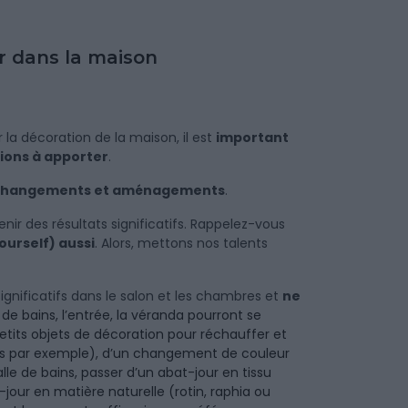
r dans la maison
 décoration de la maison, il est
important
tions à apporter
.
es changements et aménagements
.
tenir des résultats significatifs. Rappelez-vous
Yourself) aussi
. Alors, mettons nos talents
gnificatifs dans le salon et les chambres et
ne
e de bains, l’entrée, la véranda pourront se
tits objets de décoration pour réchauffer et
es par exemple), d’un changement de couleur
le de bains, passer d’un abat-jour en tissu
jour en matière naturelle (rotin, raphia ou