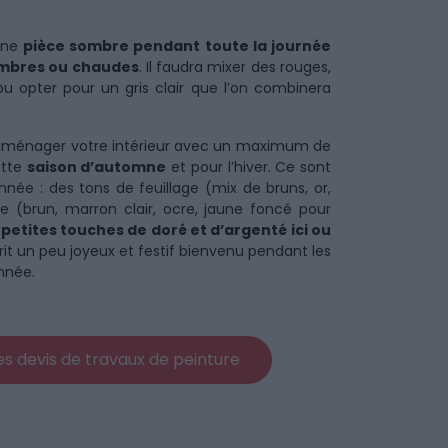
 une
pièce sombre pendant toute la journée
ombres ou chaudes
. Il faudra mixer des rouges,
ou opter pour un gris clair que l’on combinera
 d’aménager votre intérieur avec un maximum de
ette
saison d’automne
et pour l’hiver. Ce sont
nnée : des tons de feuillage (mix de bruns, or,
re (brun, marron clair, ocre, jaune foncé pour
s
petites touches de doré et d’argenté ici ou
rit un peu joyeux et festif bienvenu pendant les
année.
 devis de travaux de peinture