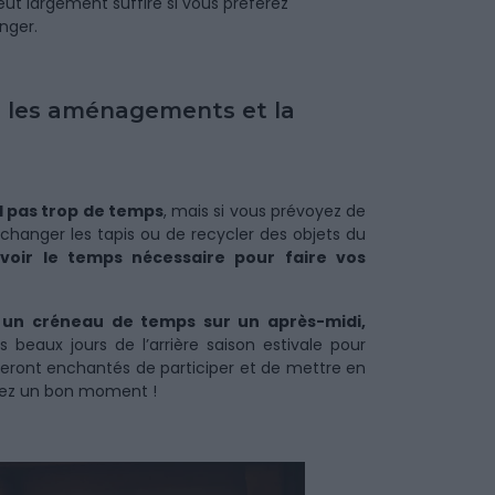
ut largement suffire si vous préférez
anger.
r les aménagements et la
d pas trop de temps
, mais si vous prévoyez de
hanger les tapis ou de recycler des objets du
évoir le temps nécessaire pour faire vos
r un créneau de temps sur un après-midi,
 beaux jours de l’arrière saison estivale pour
s seront enchantés de participer et de mettre en
erez un bon moment !