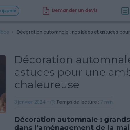
D
emander un d
evis
rappelé
déco
Décoration automnale : nos idées et astuces po
Décoration automnale 
astuces pour une am
chaleureuse
3 janvier 2024
-
Temps de lecture :
7
min
Décoration automnale : grand
dans l’aménagement de la mai