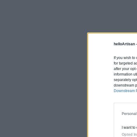
helloArtisan 
If you wish to
for targeted a
after your op
information ut
separately opt
downstream par
Downstream P
Personal
I want to
Opted In