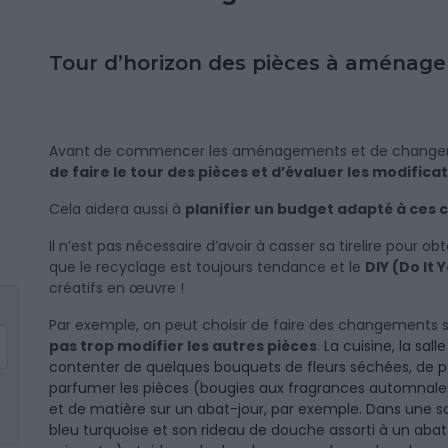
Tour d’horizon des pièces à aménage
Avant de commencer les aménagements et de changer la
de faire le tour des pièces et d’évaluer les modifica
Cela aidera aussi à
planifier un budget adapté à c
Il n’est pas nécessaire d’avoir à casser sa tirelire pour ob
que le recyclage est toujours tendance et le
DIY (Do It 
créatifs en œuvre !
Par exemple, on peut choisir de faire des changements si
pas trop modifier les autres pièces
.
La cuisine, la sall
contenter de quelques bouquets de fleurs séchées, de pe
parfumer les pièces (bougies aux fragrances automnal
et de matière sur un abat-jour, par exemple. Dans une sal
bleu turquoise et son rideau de douche assorti à un abat-