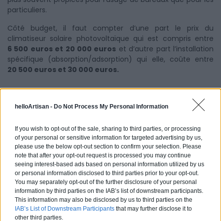
particuliers.
Côté budget, il faut compter d’une part le prix du
climatiseur solaire photovoltaïque qui est compris entre
6 500 euros et 20 000 euros
et d’autre part l’installation
spécifique (absorption/adsorption) qui elle, coûte entre
20 500 euros et 30 000 euros.
Installation de votre climatisation
helloArtisan -
Do Not Process My Personal Information
réversible :
If you wish to opt-out of the sale, sharing to third parties, or processing
of your personal or sensitive information for targeted advertising by us,
please use the below opt-out section to confirm your selection. Please
Confiez le travail à un pro !
note that after your opt-out request is processed you may continue
seeing interest-based ads based on personal information utilized by us
or personal information disclosed to third parties prior to your opt-out.
You may separately opt-out of the further disclosure of your personal
Demandez des devis
information by third parties on the IAB’s list of downstream participants.
This information may also be disclosed by us to third parties on the
IAB’s List of Downstream Participants
that may further disclose it to
other third parties.