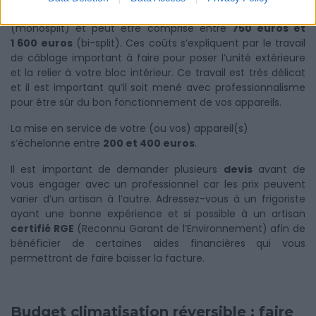
type « split » est comprise entre
600 et 800 euros
(monosplit) et peut être comprise entre
750 euros et
1 600 euros
(bi-split). Ces coûts s’expliquent par le travail
de câblage important à faire pour poser l’unité extérieure
et la relier à votre bloc intérieur. Ce travail est très délicat
et il est important qu’il soit mené avec professionnalisme
pour être sûr du bon fonctionnement de vos appareils.
La mise en service de votre (ou vos) appareil(s)
s’échelonne entre
200 et 400 euros
.
Il est important de demander plusieurs
devis
avant de
vous engager avec un professionnel car les prix peuvent
varier d’un artisan à l’autre. Adressez-vous à un frigoriste
ayant une bonne expérience et si possible à un artisan
certifié RGE
(Reconnu Garant de l’Environnement) afin de
bénéficier de certaines aides financières qui vous
permettront de faire baisser la facture.
Budget climatisation réversible : faire