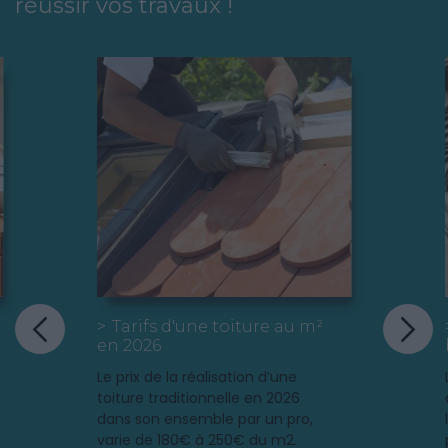
réussir vos travaux !
Vous venez d'acheter une
maison à retaper, ou tout
simplement votre toit donne
quelques signes de fatigue ? Il
mérite certainement une
réfection complète ! Avant de
commencer ces travaux
d'envergure, quelques conseils
utiles aux bricoleurs novices.
Tarifs d'une toiture au m²
en 2026
Le prix de la réalisation d’une
toiture traditionnelle en 2026
dans son ensemble par un pro,
varie de 180€ à 250€ du m2.