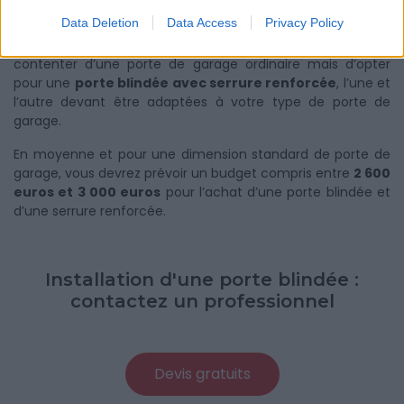
Comme la cave, le garage peut recueillir véhicule, vélos
Data Deletion
Data Access
Privacy Policy
coûteux et même faire office de garde meuble et contenir
des objets précieux. Il est souvent judicieux de ne pas se
contenter d’une porte de garage ordinaire mais d’opter
pour une
porte blindée avec serrure renforcée
, l’une et
l’autre devant être adaptées à votre type de porte de
garage.
En moyenne et pour une dimension standard de porte de
garage, vous devrez prévoir un budget compris entre
2 600
euros et 3 000 euros
pour l’achat d’une porte blindée et
d’une serrure renforcée.
Installation d'une porte blindée :
contactez un professionnel
Devis gratuits