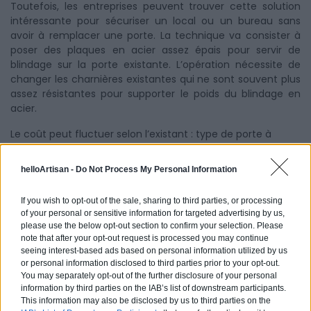
Toutefois, les entreprises peuvent trouver cette solution
intéressante pour sécuriser un local ou un bureau sans
avoir à remplacer une porte. La technique va consister à
poser des plaques en acier assez épais pour servir de
blindage sur la porte existante. L’opération nécessite de
changer les charnières existantes qui ne sont souvent plus
assez résistantes pour supporter le poids du blindage en
acier.
Le coût peut fluctuer selon l’existant : type de porte à
blinder, surface, complexité du travail.
helloArtisan -
Do Not Process My Personal Information
En moyenne le coût final peut se situer aux alentours de
950 à 2 550 euros
.
If you wish to opt-out of the sale, sharing to third parties, or processing
of your personal or sensitive information for targeted advertising by us,
please use the below opt-out section to confirm your selection. Please
Cas particuliers : porte de cave, porte de garage
note that after your opt-out request is processed you may continue
seeing interest-based ads based on personal information utilized by us
or personal information disclosed to third parties prior to your opt-out.
Sécuriser un appartement est essentiel, mais avez-vous
You may separately opt-out of the further disclosure of your personal
pensé à votre cave ? Si vous y entreposez des objets
information by third parties on the IAB’s list of downstream participants.
précieux, il peut être utile de prévoir des travaux pour
This information may also be disclosed by us to third parties on the
renforcer la sécurité de votre cave car en cas de