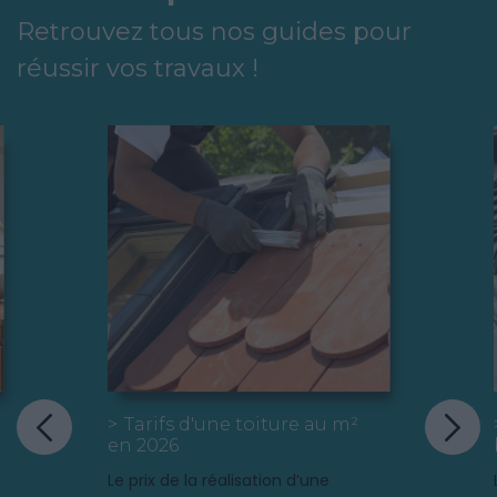
Retrouvez tous nos guides pour
réussir vos travaux !
Vous venez d'acheter une
maison à retaper, ou tout
simplement votre toit donne
quelques signes de fatigue ? Il
mérite certainement une
réfection complète ! Avant de
commencer ces travaux
d'envergure, quelques conseils
utiles aux bricoleurs novices.
Tarifs d'une toiture au m²
en 2026
Le prix de la réalisation d’une