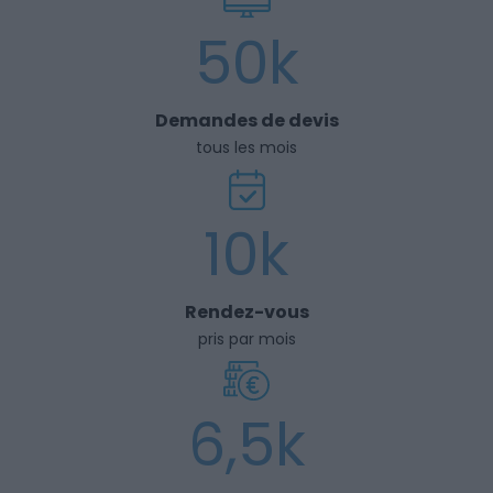
50k
Demandes de devis
tous les mois
10k
Rendez-vous
pris par mois
6,5k