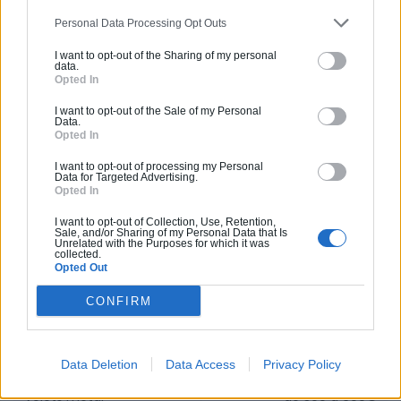
Le prix des volets en métal s’avère plus élevé que celui des
Personal Data Processing Opt Outs
autres matériaux. En effet,
les premiers prix sont à
hauteur de 300€ en pouvant grimper jusqu’à 600€
.
I want to opt-out of the Sharing of my personal
Plus précisément, les volets roulants en métal seront les
data.
Opted In
plus économiques avec un prix compris entre
100 et 400€
,
alors que les modèles à battants verront leur prix minimum
I want to opt-out of the Sale of my Personal
aux alentours de
Data.
300€
.
Opted In
I want to opt-out of processing my Personal
Data for Targeted Advertising.
Récapitulatif
Opted In
I want to opt-out of Collection, Use, Retention,
Sale, and/or Sharing of my Personal Data that Is
Matériau
Prix moyen par pièce
Unrelated with the Purposes for which it was
collected.
Opted Out
Volets en bois
entre 150 et 300€
CONFIRM
Volets en PVC
de 25 à 150€
Volets aluminium
de 150 à 700€
Data Deletion
Data Access
Privacy Policy
Volets métal
de 300 à 600€