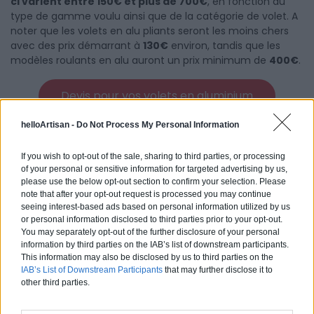
ci varient entre 150€ et plus de 700€
, en fonction du
type de gamme voulu ainsi que de la catégorie de volet. A
noter que les volets en alu pliants seront les moins chers
avec des prix démarrant à
130€
environ, tandis que les
modèles roulants en alu auront un prix minimum de
400€
.
Devis pour vos volets en aluminium
helloArtisan -
Do Not Process My Personal Information
If you wish to opt-out of the sale, sharing to third parties, or processing
Quel prix pour des volets en métal ?
of your personal or sensitive information for targeted advertising by us,
please use the below opt-out section to confirm your selection. Please
Le métal est le matériau qui convient généralement aux
note that after your opt-out request is processed you may continue
volets pliants. Particulièrement discrets et esthétiques, ils
seeing interest-based ads based on personal information utilized by us
offrent une sécurité maximale à votre logement en vous
or personal information disclosed to third parties prior to your opt-out.
You may separately opt-out of the further disclosure of your personal
protégeant contre les infractions. Ils représentent de ce
information by third parties on the IAB’s list of downstream participants.
fait une option très intéressante pour les fenêtres en rez-
This information may also be disclosed by us to third parties on the
de-chaussée. Les volets en métal demanderont toutefois
IAB’s List of Downstream Participants
that may further disclose it to
un entretien minimal, à savoir les protéger de la rouille de
other third parties.
façon régulière, et éventuellement les repeindre de temps
en temps.