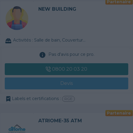
Partenaire
NEW BUILDING
Activités :
Salle de bain, Couverture tuiles / petits éléments, Isolation thermique des murs intérieurs, Alarme, Isolation des combles aménageables, Traitement de l'eau, Décrassage / Démoussage de toiture, Cheminée, Terrassement, Plancher chauffant
Pas d'avis pour ce pro.
0800 20 03 20
Devis
Labels et certifications :
RGE
Partenaire
ATRIOME-35 ATM