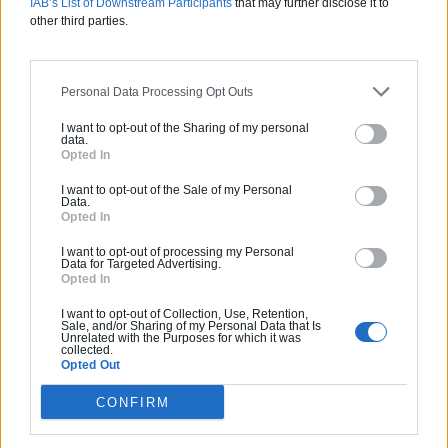
IAB’s List of Downstream Participants
that may further disclose it to
En cas d’intrusion,
une société de sécurité
other third parties.
professionnelle ou le commissariat de police le plus
proche
est automatiquement averti. Enfin, vous gardez un
œil sur votre intérieur lors de vos déplacements. Lorsque
Personal Data Processing Opt Outs
vous êtes en vacances, vous n’avez besoin que d’une
bonne connexion Wi-Fi pour
vous assurer que tout va
I want to opt-out of the Sharing of my personal
data.
bien à votre domicile
.
Opted In
I want to opt-out of the Sale of my Personal
Demandez un devis pour votre alarme
Data.
Opted In
I want to opt-out of processing my Personal
Data for Targeted Advertising.
Opted In
Partagez cet article
I want to opt-out of Collection, Use, Retention,
Sale, and/or Sharing of my Personal Data that Is
Unrelated with the Purposes for which it was
collected.
Opted Out
CONFIRM