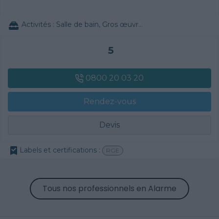
Activités :
Salle de bain, Gros œuvre, Architecte, Alarme, Isolation des combles aménageables, Décrassage / Démoussage de toiture, Cheminée, Terrassement, Plaque de plâtre, Plâtre traditionnel, Chauffage Fioul, Plancher chauffant, Bétons cirés, Rénovation plomberie
5
0800 20 03 20
Rendez-vous
Devis
Labels et certifications :
RGE
Tous nos professionnels en Alarme