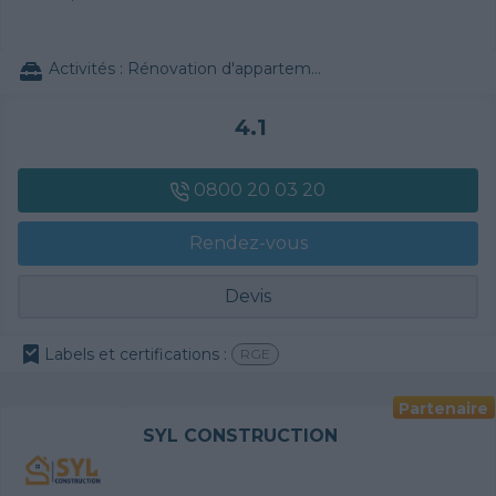
Activités :
Rénovation d'appartement / de maison, Couverture tuiles / petits éléments, Alarme, Traitement de l'eau, Escalier en bois, Vitrerie
4.1
0800 20 03 20
Rendez-vous
Devis
Labels et certifications :
RGE
Partenaire
SYL CONSTRUCTION