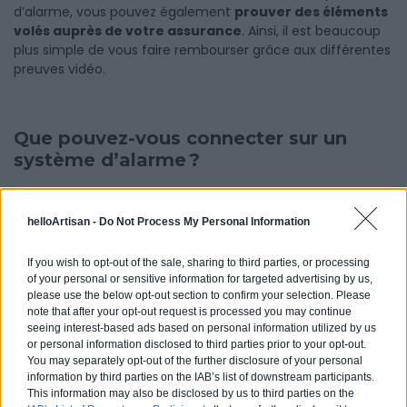
d’alarme, vous pouvez également
prouver des éléments
volés auprès de votre assurance
. Ainsi, il est beaucoup
plus simple de vous faire rembourser grâce aux différentes
preuves vidéo.
Que pouvez-vous connecter sur un
système d’alarme ?
Les détecteurs d’ouverture de portée de fenêtres, les
helloArtisan -
Do Not Process My Personal Information
capteurs infrarouges et les caméras de sécurité ne sont
pas les seuls éléments que vous pouvez connecter sur
If you wish to opt-out of the sale, sharing to third parties, or processing
votre alarme de maison. En effet, vous pouvez également
of your personal or sensitive information for targeted advertising by us,
placer
des détecteurs de bris de verre
. Ainsi, si une
please use the below opt-out section to confirm your selection. Please
note that after your opt-out request is processed you may continue
personne mal intentionnée essaie de s’introduire chez vous
seeing interest-based ads based on personal information utilized by us
en brisant la vitre de la porte vitrée, vous êtes avertis. Vous
or personal information disclosed to third parties prior to your opt-out.
pouvez aussi placer des détecteurs de monoxyde de
You may separately opt-out of the further disclosure of your personal
carbone qui vous avertisse en cas de fumée. Enfin, il est
information by third parties on the IAB’s list of downstream participants.
possible de relier l’alarme à votre téléphone.
This information may also be disclosed by us to third parties on the