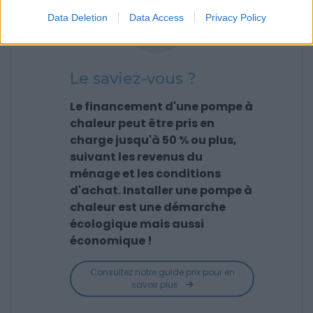
Data Deletion
Data Access
Privacy Policy
Le saviez-vous ?
Le financement d'une pompe à
chaleur peut être pris en
charge jusqu'à 50 % ou plus,
suivant les revenus du
ménage et les conditions
d'achat. Installer une pompe à
chaleur est une démarche
écologique mais aussi
économique !
Consultez notre guide prix pour en
savoir plus