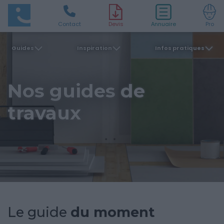
Contact
D
evis
Annuaire
Pro
Guides
Inspiration
Infos pratiques
Nos guides
de
travaux
Le guide
du moment