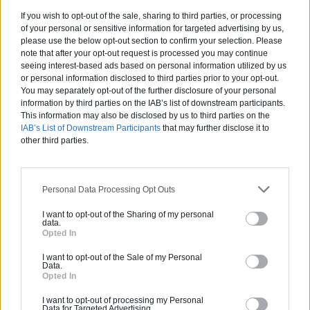
If you wish to opt-out of the sale, sharing to third parties, or processing
of your personal or sensitive information for targeted advertising by us,
please use the below opt-out section to confirm your selection. Please
note that after your opt-out request is processed you may continue
seeing interest-based ads based on personal information utilized by us
or personal information disclosed to third parties prior to your opt-out.
You may separately opt-out of the further disclosure of your personal
information by third parties on the IAB’s list of downstream participants.
This information may also be disclosed by us to third parties on the
IAB’s List of Downstream Participants
that may further disclose it to
other third parties.
Guide : quels marchés offrent le plus d’opportunités en
2026
Personal Data Processing Opt Outs
Entre transition énergétique, vieillissement du parc
I want to opt-out of the Sharing of my personal
immobilier, relance de l’investissement public et
data.
évolution des usages professionnels, de nouveaux
Opted In
leviers de croissance se dessinent pour les artisans et
I want to opt-out of the Sale of my Personal
entreprises du BTP. Découvrez lesquels dans ce guide !
Data.
Opted In
I want to opt-out of processing my Personal
Data for Targeted Advertising.