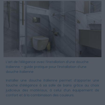
L’art de l’élégance avec l’installation d’une douche
italienne – guide pratique pour l’installation d’une
douche italienne
Installer une douche italienne permet d’apporter une
touche d’élégance à sa salle de bains grâce au choix
judicieux des matériaux, à celui d’un équipement de
confort et à la combinaison des couleurs.