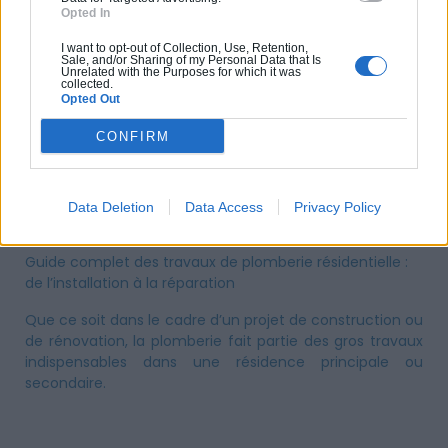
Opted In
I want to opt-out of Collection, Use, Retention,
Sale, and/or Sharing of my Personal Data that Is
Unrelated with the Purposes for which it was
collected.
Opted Out
CONFIRM
Data Deletion
Data Access
Privacy Policy
Guide complet des travaux de plomberie résidentielle :
de l’installation à la réparation
Que ce soit dans le cadre d’un projet de construction ou
de rénovation, la plomberie fait partie des gros travaux
indispensables dans une résidence principale ou
secondaire.