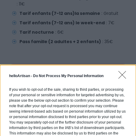
: 11€
Tarif enfants (7-12 ans)la semaine
: Gratuit
Tarif enfants (7-12 ans) le week-end
: 7€
Tarif nocturne
: 6€
Pass famille (2 adultes + 2 enfants)
: 35€
Demandez un devis gratuit pour vos travaux
helloArtisan -
Do Not Process My Personal Information
If you wish to opt-out of the sale, sharing to third parties, or processing
of your personal or sensitive information for targeted advertising by us,
please use the below opt-out section to confirm your selection. Please
note that after your opt-out request is processed you may continue
seeing interest-based ads based on personal information utilized by us
or personal information disclosed to third parties prior to your opt-out.
You may separately opt-out of the further disclosure of your personal
Partagez cet article
information by third parties on the IAB’s list of downstream participants.
This information may also be disclosed by us to third parties on the