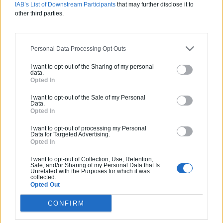
IAB’s List of Downstream Participants
that may further disclose it to
other third parties.
Personal Data Processing Opt Outs
Vous souhaitez une estimation
I want to opt-out of the Sharing of my personal
pour vos travaux ?
data.
Opted In
helloArtisan vous accompagne de la simple
I want to opt-out of the Sale of my Personal
Data.
mise en relation avec un professionnel de
Opted In
qualité jusqu'à la prise en charge de A à Z de
vos projets de constructions ou d'extensions.
I want to opt-out of processing my Personal
Data for Targeted Advertising.
Obtenez des devis ! Trouvez des professionnels
Opted In
à côté de chez vous.
I want to opt-out of Collection, Use, Retention,
Sale, and/or Sharing of my Personal Data that Is
Unrelated with the Purposes for which it was
Trouver un pro
collected.
Opted Out
CONFIRM