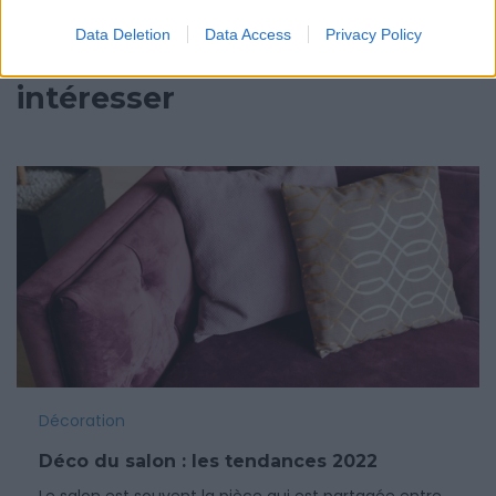
Data Deletion
Data Access
Privacy Policy
Ces articles pourraient
vous
intéresser
Décoration
Déco du salon : les tendances 2022