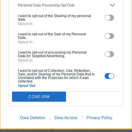
Personal Data Processing Opt Outs
Vous souhaitez une estimation
I want to opt-out of the Sharing of my personal
data.
pour vos travaux ?
Opted In
helloArtisan vous accompagne de la simple
I want to opt-out of the Sale of my Personal
Data.
mise en relation avec un professionnel de
Opted In
qualité jusqu'à la prise en charge de A à Z de
I want to opt-out of processing my Personal
vos projets de constructions ou d'extensions.
Data for Targeted Advertising.
Opted In
Obtenez des devis ! Trouvez des professionnels
à côté de chez vous.
I want to opt-out of Collection, Use, Retention,
Sale, and/or Sharing of my Personal Data that Is
Unrelated with the Purposes for which it was
collected.
Trouver un pro
Opted Out
CONFIRM
Data Deletion
Data Access
Privacy Policy
Ces articles pourraient
vous