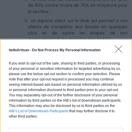
de 90% contre moins de 70% en moyenne pour
le secteur ;
un espace client sur le Web qui permet à nos
clients de compléter leur dossier en quelques
clics et de suivre les étapes de son
avancement d’une manière simultanée.
helloArtisan -
Do Not Process My Personal Information
If you wish to opt-out of the sale, sharing to third parties, or processing
La rédaction.
of your personal or sensitive information for targeted advertising by us,
please use the below opt-out section to confirm your selection. Please
note that after your opt-out request is processed you may continue
seeing interest-based ads based on personal information utilized by us
or personal information disclosed to third parties prior to your opt-out.
You may separately opt-out of the further disclosure of your personal
information by third parties on the IAB’s list of downstream participants.
Partagez cet article
This information may also be disclosed by us to third parties on the
IAB’s List of Downstream Participants
that may further disclose it to
other third parties.