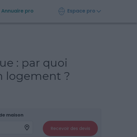
Espace pro
Annuaire
pro
e : par quoi
 logement ?
 de maison
Recevoir des devis