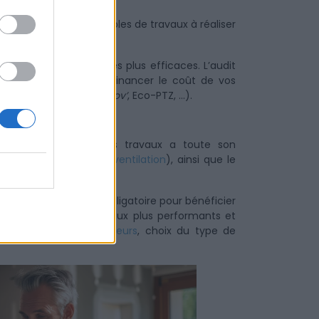
udit, propose deux exemples de travaux à réaliser
r par les travaux les plus efficaces. L’audit
des financières pour financer le coût de vos
(dispositif
MaPrimeRénov’
, Eco-PTZ, …).
logement, l’ordre des travaux a toute son
uffage, climatisation,
ventilation
), ainsi que le
l’Environnement) – obligatoire pour bénéficier
uré d’avoir des matériaux plus performants et
mbles ou des
murs intérieurs
, choix du type de