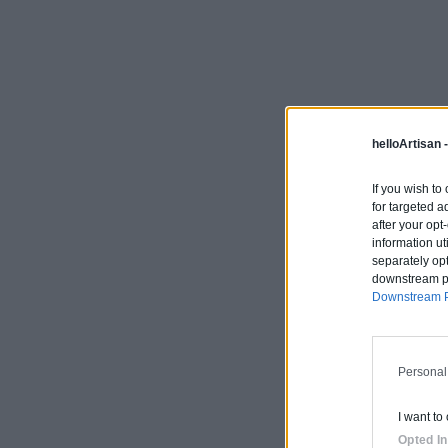
helloArtisan 
If you wish to
for targeted a
after your op
information ut
separately opt
downstream par
Downstream P
Personal
I want to
Opted In