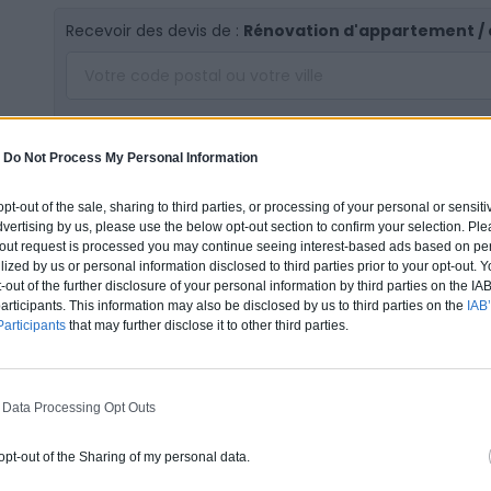
Recevoir des devis de :
Rénovation d'appartement /
Audit énergétique logement : une mi
-
Do Not Process My Personal Information
Si vous avez prévu de changer votre équipement de chauf
 opt-out of the sale, sharing to third parties, or processing of your personal or sensit
vaut cependant mieux faire cette démarche une fois que
dvertising by us, please use the below opt-out section to confirm your selection. Ple
t-out request is processed you may continue seeing interest-based ads based on pe
La rénovation énergétique est donc la première étape. 
ilized by us or personal information disclosed to third parties prior to your opt-out.
chauffage seront évalués plus clairement et vous n’a
-out of the further disclosure of your personal information by third parties on the IAB’
chauffage surdimensionné par rapport à vos besoins réels
ticipants. This information may also be disclosed by us to third parties on the
IAB’
pas isolé.
articipants
that may further disclose it to other third parties.
Après les travaux de rénovation énergétique, l’instal
indispensable pour un meilleur confort thermique dans 
 Data Processing Opt Outs
Prioriser les travaux et évaluer les c
 opt-out of the Sharing of my personal data.
Pour déterminer l’ordre des travaux de rénovation, il f
votre logement.