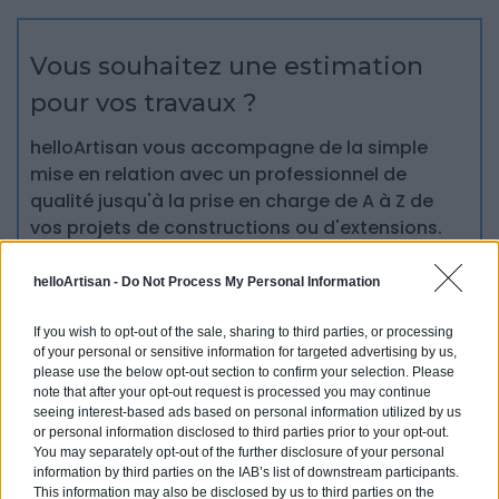
Vous souhaitez une estimation
pour vos travaux ?
helloArtisan vous accompagne de la simple
mise en relation avec un professionnel de
qualité jusqu'à la prise en charge de A à Z de
vos projets de constructions ou d'extensions.
Obtenez des devis ! Trouvez des professionnels
à côté de chez vous.
helloArtisan -
Do Not Process My Personal Information
If you wish to opt-out of the sale, sharing to third parties, or processing
Trouver un pro
of your personal or sensitive information for targeted advertising by us,
please use the below opt-out section to confirm your selection. Please
note that after your opt-out request is processed you may continue
seeing interest-based ads based on personal information utilized by us
or personal information disclosed to third parties prior to your opt-out.
You may separately opt-out of the further disclosure of your personal
information by third parties on the IAB’s list of downstream participants.
Ces articles pourraient
vous
This information may also be disclosed by us to third parties on the