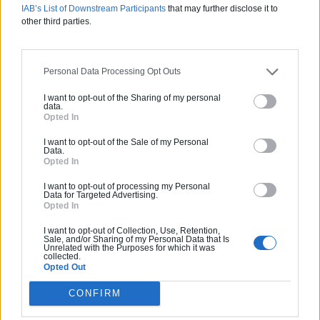
IAB’s List of Downstream Participants
that may further disclose it to
intéresser
other third parties.
Personal Data Processing Opt Outs
I want to opt-out of the Sharing of my personal
data.
Opted In
I want to opt-out of the Sale of my Personal
Data.
Opted In
I want to opt-out of processing my Personal
Data for Targeted Advertising.
Opted In
Rénovation énergétique
I want to opt-out of Collection, Use, Retention,
Sale, and/or Sharing of my Personal Data that Is
Unrelated with the Purposes for which it was
Fin des passoires thermiques : êtes-vous
collected.
Opted Out
concerné ?
La lutte contre les passoires thermiques s’intensifie
CONFIRM
en France. Depuis plusieurs années, les pouvoirs