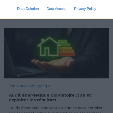
publics renforcent les obligations liées à la
performance énergétique des logements.
Data Deletion
Data Access
Privacy Policy
12 mars 2026
Rénovation énergétique
Audit énergétique obligatoire : lire et
exploiter les résultats
L’audit énergétique devient obligatoire dans certains