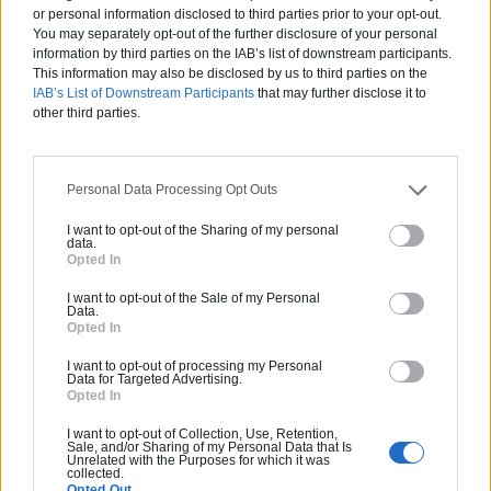
or personal information disclosed to third parties prior to your opt-out.
You may separately opt-out of the further disclosure of your personal
information by third parties on the IAB’s list of downstream participants.
This information may also be disclosed by us to third parties on the
IAB’s List of Downstream Participants
that may further disclose it to
Partagez cet article
other third parties.
Personal Data Processing Opt Outs
I want to opt-out of the Sharing of my personal
data.
Opted In
Vous souhaitez une estimation
I want to opt-out of the Sale of my Personal
pour vos travaux ?
Data.
Opted In
helloArtisan vous accompagne de la simple
I want to opt-out of processing my Personal
mise en relation avec un professionnel de
Data for Targeted Advertising.
Opted In
qualité jusqu'à la prise en charge de A à Z de
vos projets de constructions ou d'extensions.
I want to opt-out of Collection, Use, Retention,
Sale, and/or Sharing of my Personal Data that Is
Obtenez des devis ! Trouvez des professionnels
Unrelated with the Purposes for which it was
collected.
à côté de chez vous.
Opted Out