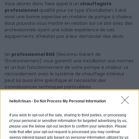
Vous devrez donc faire appel à un
chauffagiste
professionnel
qualifié pour ce type d'installation. Il doit
avoir une bonne expertise en matière de pompe à chaleur.
Nous pouvons vous mettre en relation sur ce site avec des
professionnels ayant une solide expérience de ces
équipements. N'hésitez pas à leur demander des devis.
Un
professionnel RGE
(Reconnu Garant de
l'Environnement) vous garantit une installation aux normes
et un bon fonctionnement de votre pompe à chaleur. Le
raccordement avec le système de chauffage intérieur
peut lui aussi être spécifique et nécessiter des
connaissances techniques particulières.
helloArtisan -
Do Not Process My Personal Information
Les partenaires du
Pacte Energie Solidarité
pourront
également vous orienter.
If you wish to opt-out of the sale, sharing to third parties, or processing
of your personal or sensitive information for targeted advertising by us,
please use the below opt-out section to confirm your selection. Please
note that after your opt-out request is processed you may continue
La rédaction.
seeing interest-based ads based on personal information utilized by us