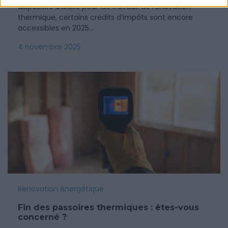
dispositifs d’aides pour les travaux de rénovation
thermique, certains crédits d’impôts sont encore
accessibles en 2025…
4 novembre 2025
Rénovation énergétique
Fin des passoires thermiques : êtes-vous
concerné ?