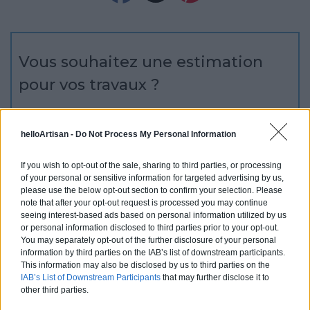
Vous souhaitez une estimation
pour vos travaux ?
helloArtisan vous accompagne de la simple
mise en relation avec un professionnel de
helloArtisan -
Do Not Process My Personal Information
qualité jusqu'à la prise en charge de A à Z de
vos projets de constructions ou d'extensions.
If you wish to opt-out of the sale, sharing to third parties, or processing
Obtenez des devis ! Trouvez des professionnels
of your personal or sensitive information for targeted advertising by us,
please use the below opt-out section to confirm your selection. Please
à côté de chez vous.
note that after your opt-out request is processed you may continue
seeing interest-based ads based on personal information utilized by us
Trouver un pro
or personal information disclosed to third parties prior to your opt-out.
You may separately opt-out of the further disclosure of your personal
information by third parties on the IAB’s list of downstream participants.
This information may also be disclosed by us to third parties on the
IAB’s List of Downstream Participants
that may further disclose it to
other third parties.