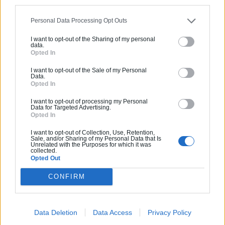
Ces articles pourraient
vous
Personal Data Processing Opt Outs
intéresser
I want to opt-out of the Sharing of my personal
data.
Opted In
I want to opt-out of the Sale of my Personal
Data.
Opted In
I want to opt-out of processing my Personal
Data for Targeted Advertising.
Opted In
I want to opt-out of Collection, Use, Retention,
Sale, and/or Sharing of my Personal Data that Is
Unrelated with the Purposes for which it was
collected.
Opted Out
Rénovation énergétique
CONFIRM
Les crédits d’impôts encore accessibles en
2025
Data Deletion
Data Access
Privacy Policy
Même si l’on connaît certains changements sur les