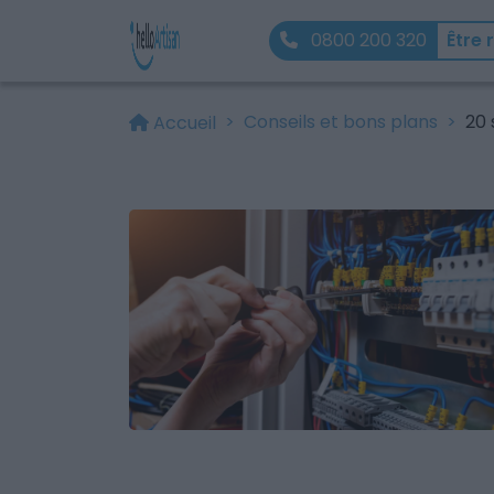
0800 200 320
Être 
Conseils et bons plans
20 
Accueil