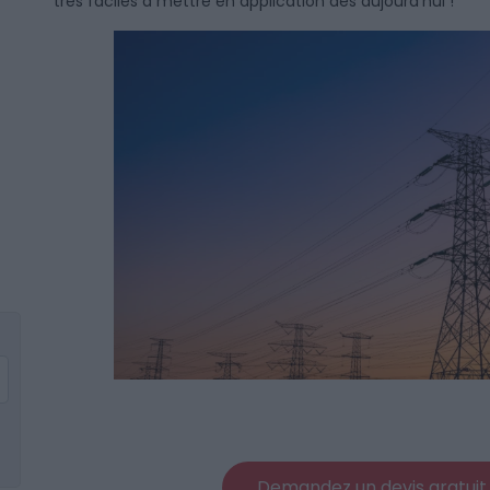
très faciles à mettre en application dès aujourd’hui !
Demandez un devis gratuit