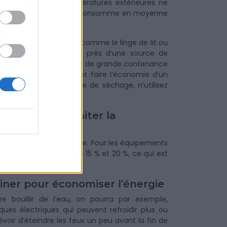
n hiver lorsque les températures extérieures ne
nsommateur d’énergie. Il consomme en moyenne
t trop longues à sécher comme le linge de lit ou
t faire sécher le linge près d’une source de
 il existe des sèche-linge de grande contenance
s pièces et nous feront faire l’économie d’un
à laver à un programme de séchage, n’utilisez
ntrôle pour limiter la
us d’étiquettes énergie. Pour les équipements
nergie comprise entre 15 % et 20 %, ce qui est
siner pour économiser l’énergie
 bouillir de l’eau, on pourra par exemple,
ues électriques qui peuvent refroidir plus ou
oir d’éteindre les feux un peu avant la fin de