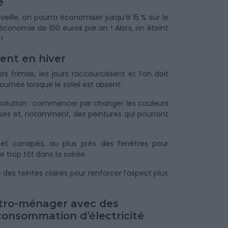
e
eille, on pourra économiser jusqu’à 15 % sur le
conomie de 100 euros par an ! Alors, on éteint
!
ent en hiver
s frimas, les jours raccourcissent et l’on doit
 journée lorsque le soleil est absent.
a solution : commencer par changer les couleurs
uses et, notamment, des peintures qui pourront
 et canapés, au plus près des fenêtres pour
re trop tôt dans la soirée.
s teintes claires pour renforcer l’aspect plus
ctro-ménager avec des
onsommation d’électricité