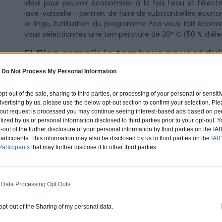
Idéal pour pouvoir économiser à la fois l’eau et l’élec
lave-vaisselle - permet de faire de substantielles écono
le linge, l’utilisation du programme Eco vous fait écono
vous sélectionnez une température de 30° C (50 % d’élec
5) Bien remplir le tambour pour rédu
d’électricité de sa machine à laver
-
Do Not Process My Personal Information
En remplissant à fond le tambour d’une machine à laver,
moyenne annuelle de 200 cycles. Cela permet aussi d’é
 opt-out of the sale, sharing to third parties, or processing of your personal or sensit
D’autre part, l’économie est également applicable à la le
dvertising by us, please use the below opt-out section to confirm your selection. Ple
t-out request is processed you may continue seeing interest-based ads based on pe
6) Pour le lave-vaisselle, on ne le fait
ilized by us or personal information disclosed to third parties prior to your opt-out.
-out of the further disclosure of your personal information by third parties on the IAB’
pour moins de dépenses en énergie
ticipants. This information may also be disclosed by us to third parties on the
IAB’
Il vaut mieux s’équiper d’un peu plus de vaisselle, que de
articipants
that may further disclose it to other third parties.
les jours pour récupérer ses assiettes propres. En eff
d’économiser par rapport au lavage à la main, il n’en est r
lave-linge, il vaut donc mieux attendre d’avoir rempli le l
 Data Processing Opt Outs
7) Le sèche linge : déconseillé pour
 opt-out of the Sharing of my personal data.
d’électricité !