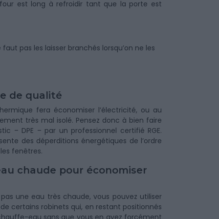
our est long à refroidir tant que la porte est
ne faut pas les laisser branchés lorsqu’on ne les
e de qualité
 thermique fera économiser l’électricité, ou au
ement très mal isolé. Pensez donc à bien faire
ostic – DPE – par un professionnel certifié RGE.
sente des déperditions énergétiques de l’ordre
 les fenêtres.
’eau chaude pour économiser
as une eau très chaude, vous pouvez utiliser
de certains robinets qui, en restant positionnés
r le chauffe-eau sans que vous en ayez forcément