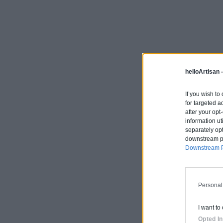
helloArtisan 
If you wish to
for targeted a
after your op
information ut
separately opt
downstream par
Downstream P
Personal
I want to
Opted In