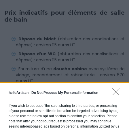
Prix indicatifs pour éléments de salle
de bain
Dépose du bidet
(obturation des canalisations et
dépose) : environ 115 euros HT
Dépose d’un WC
(obturation des canalisations et
dépose) : environ 115 euros HT
Fourniture d’une
douche cabine
avec système de
vidage, raccordement et robinetterie : environ 570
euros HT
Fourniture et pose d’une
baignoire
: entre 745 et
helloArtisan -
Do Not Process My Personal Information
820 euros HT
Fourniture et pose d’une
vasque à encastrer
:
If you wish to opt-out of the sale, sharing to third parties, or processing
environ 515 euros HT
of your personal or sensitive information for targeted advertising by us,
please use the below opt-out section to confirm your selection. Please
Peinture
des murs : fourniture et pose : environ 20
note that after your opt-out request is processed you may continue
Euros HT du m²
seeing interest-based ads based on personal information utilized by us