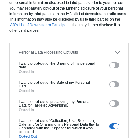
or personal information disclosed to third parties prior to your opt-out.
You may separately opt-out of the further disclosure of your personal
Retrouvez
notre guide complet pour vos travaux de salle
information by third parties on the IAB’s list of downstream participants.
de bain
.
This information may also be disclosed by us to third parties on the
IAB’s List of Downstream Participants
that may further disclose it to
other third parties.
Partagez cet article
Personal Data Processing Opt Outs
I want to opt-out of the Sharing of my personal
data.
Opted In
I want to opt-out of the Sale of my Personal
Vous souhaitez une estimation
Data.
Opted In
pour vos travaux ?
I want to opt-out of processing my Personal
Data for Targeted Advertising.
helloArtisan vous accompagne de la simple
Opted In
mise en relation avec un professionnel de
I want to opt-out of Collection, Use, Retention,
qualité jusqu'à la prise en charge de A à Z de
Sale, and/or Sharing of my Personal Data that Is
Unrelated with the Purposes for which it was
vos projets de constructions ou d'extensions.
collected.
Opted Out