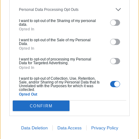
Personal Data Processing Opt Outs
Vous souhaitez une estimation
I want to opt-out of the Sharing of my personal
pour vos travaux ?
data.
Opted In
helloArtisan vous accompagne de la simple
I want to opt-out of the Sale of my Personal
mise en relation avec un professionnel de
Data.
Opted In
qualité jusqu'à la prise en charge de A à Z de
vos projets de constructions ou d'extensions.
I want to opt-out of processing my Personal
Data for Targeted Advertising.
Obtenez des devis ! Trouvez des professionnels
Opted In
à côté de chez vous.
I want to opt-out of Collection, Use, Retention,
Sale, and/or Sharing of my Personal Data that Is
Unrelated with the Purposes for which it was
Trouver un pro
collected.
Opted Out
CONFIRM
Data Deletion
Data Access
Privacy Policy
Ces articles pourraient
vous