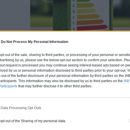
-
Do Not Process My Personal Information
 opt-out of the sale, sharing to third parties, or processing of your personal or sensit
dvertising by us, please use the below opt-out section to confirm your selection. Ple
Obtenez des chantiers quali
t-out request is processed you may continue seeing interest-based ads based on pe
ilized by us or personal information disclosed to third parties prior to your opt-out.
-out of the further disclosure of your personal information by third parties on the IAB’
Les impacts de la transition é
ticipants. This information may also be disclosed by us to third parties on the
IAB’
articipants
that may further disclose it to other third parties.
professionnels
Des règlementations plus exigeantes
L’un des premiers impacts de la transition énergétique po
 Data Processing Opt Outs
réglementaire. Les normes environnementales se renf
énergétique des bâtiments, de choix des matériaux et d’e
 opt-out of the Sharing of my personal data.
professionnels doivent désormais intégrer ces exigences 