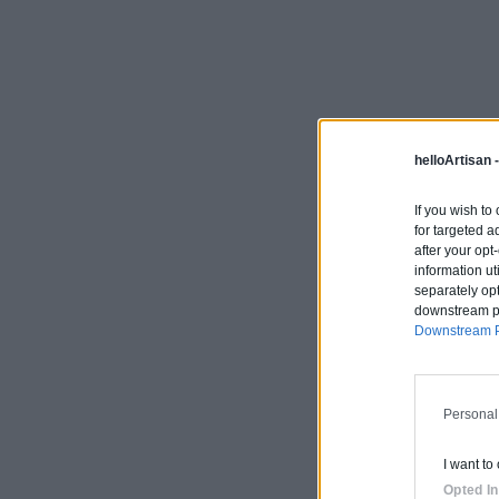
helloArtisan 
If you wish to
for targeted a
after your op
information ut
separately opt
downstream par
Downstream P
Personal
I want to
Opted In