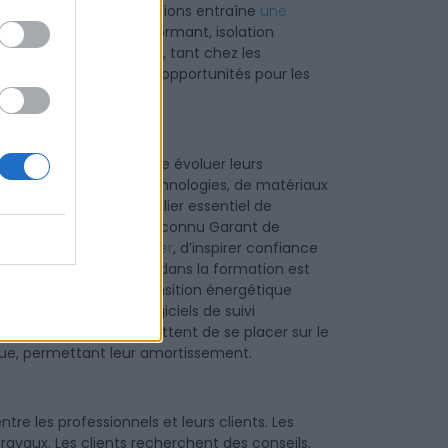
rcement des réglementations entraîne
une
ntiers. Chauffage performant, isolation
: les besoins explosent, tant chez les
ue crée de nombreuses opportunités pour les
essionnels doivent faire évoluer leurs
îtrise de nouvelles technologies, de matériaux
ion devient donc un pilier essentiel de
s, comme le label RGE (Reconnu Garant de
isans de se différencier
, d’inspirer confiance
des financières. Investir dans la formation est
ale, s’adapter à la transition énergétique
: nouveaux outils, logiciels de suivi
nvestissements permettent de se placer sur le
que, permettant leur amortissement.
tre les professionnels et leurs clients. Les
ravaux. Les clients recherchent des conseils,