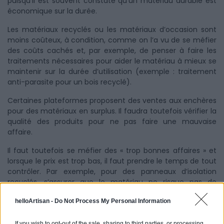
puisqu’il est souvent constaté qu’un matériau durable est
économique sur la durée.
Les matériaux recyclés ou les matériaux d’occasion sont
moins coûteux, à condition, comme on l’a vu de se méfier
des coûts cachés et, par exemple, de penser à faire les
traitements nécessaires pour aider le matériau à mieux se
maintenir sur la durée d’utilisation (exemple : traitement
anti-parasite pour un bois recyclé).
Certaines plateformes proposent des ventes aux enchères
pour des matériaux en surplus. Il faudra toutefois vérifier la
qualité des produits pour ne pas faire une mauvaise
affaire.
Il faut toutefois se méfier des « trop bonnes affaires » et
lorsque le prix est trop bas, il faut prendre le temps de tout
contrôler. Par exemple, pour des panneaux d’isolation
recyclés, s’assurer que le matériau ne risque pas de
provoquer des pertes énergétiques.
helloArtisan -
Do Not Process My Personal Information
If you wish to opt-out of the sale, sharing to third parties, or processing