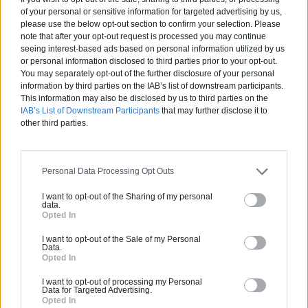
Coût d’une rénovation écologique
of your personal or sensitive information for targeted advertising by us,
please use the below opt-out section to confirm your selection. Please
Parmi les matériaux durables, les matériaux végétaux
note that after your opt-out request is processed you may continue
comme le bois certifié FSC (Forest Stewardship Council)
seeing interest-based ads based on personal information utilized by us
provenant de forêts ayant une gestion durable, le bambou,
or personal information disclosed to third parties prior to your opt-out.
le chanvre, le liège ou encore la terre crue sont des
You may separately opt-out of the further disclosure of your personal
exemples de matériaux durables.
information by third parties on the IAB’s list of downstream participants.
This information may also be disclosed by us to third parties on the
IAB’s List of Downstream Participants
that may further disclose it to
On estime que les matériaux écologiques sont plus chers
other third parties.
par rapport aux matériaux traditionnels et une étude
réalisée par un cabinet Kearny (cabinet conseil
néerlandais) estimait déjà, en 2024, que les prix des
matériaux durables était d’environ 75 à 80 % plus chers.
Personal Data Processing Opt Outs
Mais l’investissement en vaut la chandelle, avec une
I want to opt-out of the Sharing of my personal
data.
qualité améliorée et une bonne performance thermique
Opted In
lorsque l’on choisit des matériaux de qualité et certifiés. La
plupart de ces matériaux sont non-polluants et
I want to opt-out of the Sale of my Personal
Data.
n’occasionnent pas d’empreinte carbone. Certains sont
Opted In
biodégradables ou recyclables ce qui réduits les déchets
produits par le traitement ultérieur des matériaux de
I want to opt-out of processing my Personal
Data for Targeted Advertising.
construction.
Opted In