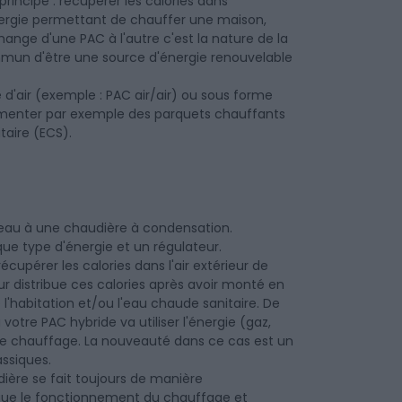
incipe : récupérer les calories dans
'énergie permettant de chauffer une maison,
change d'une PAC à l'autre c'est la nature de la
mmun d'être une source d'énergie renouvelable
d'air (exemple : PAC air/air) ou sous forme
limenter par exemple des parquets chauffants
taire (ECS).
/eau à une chaudière à condensation.
e type d'énergie et un régulateur.
cupérer les calories dans l'air extérieur de
eur distribue ces calories après avoir monté en
l'habitation et/ou l'eau chaude sanitaire. De
otre PAC hybride va utiliser l'énergie (gaz,
 de chauffage. La nouveauté dans ce cas est un
ssiques.
ière se fait toujours de manière
 que le fonctionnement du chauffage et