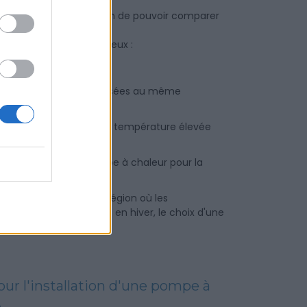
usieurs spécialistes afin de pouvoir comparer
tre future PAC Hybride.
s'avérer un choix judicieux :
 bains pouvant être utilisées au même
ge qui ont besoin d'une température élevée
faire installer une pompe à chaleur pour la
 plus performante ;
r si vous habitez une région où les
tre souvent négatives en hiver, le choix d'une
ur l'installation d'une pompe à
.