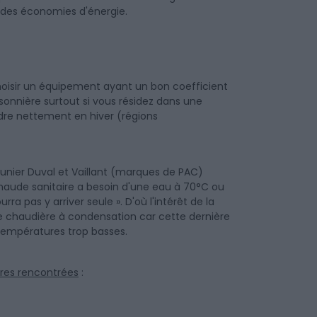
t des économies d'énergie.
 choisir un équipement ayant un bon coefficient
onnière surtout si vous résidez dans une
dre nettement en hiver (régions
aunier Duval et Vaillant (marques de PAC)
haude sanitaire a besoin d'une eau à 70°C ou
a pas y arriver seule ». D'où l'intérêt de la
e chaudière à condensation car cette dernière
s températures trop basses.
ures rencontrées
: