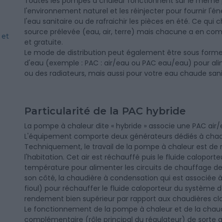
Toutes les pompes à chaleur fonctionnent sur le même pr
l'environnement naturel et les réinjecter pour fournir l
l'eau sanitaire ou de rafraichir les pièces en été. Ce qui 
source prélevée (eau, air, terre) mais chacune a en co
 et
et gratuite.
Le mode de distribution peut également être sous forme 
d'eau (exemple : PAC : air/eau ou PAC eau/eau) pour a
ou des radiateurs, mais aussi pour votre eau chaude sani
Particularité de la PAC hybride
La pompe à chaleur dite « hybride » associe une PAC air
L'équipement comporte deux générateurs dédiés à chaqu
Techniquement, le travail de la pompe à chaleur est de ré
l'habitation. Cet air est réchauffé puis le fluide caloport
température pour alimenter les circuits de chauffage de 
son côté, la chaudière à condensation qui est associée à v
fioul) pour réchauffer le fluide caloporteur du système
rendement bien supérieur par rapport aux chaudières cla
Le fonctionnement de la pompe à chaleur et de la chaud
complémentaire (rôle principal du régulateur) de sorte