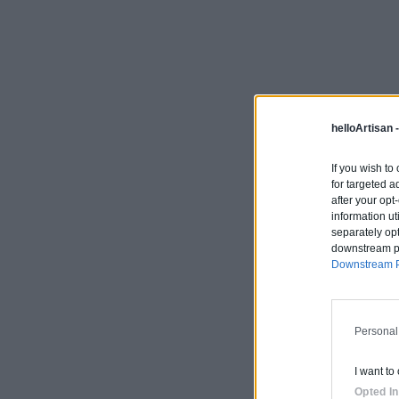
helloArtisan 
If you wish to
for targeted a
after your op
information ut
separately opt
downstream par
Downstream P
Personal
I want to
Opted In