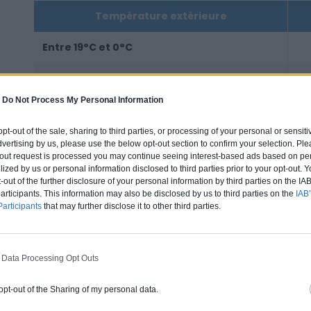
Température extérieure
Entre 19°C et 0°C
Entre 0°C et -2°C
P
-
Do Not Process My Personal Information
Moins de -2°C
 opt-out of the sale, sharing to third parties, or processing of your personal or sensit
dvertising by us, please use the below opt-out section to confirm your selection. Ple
t-out request is processed you may continue seeing interest-based ads based on pe
Dans le cas d'une installation de PAC hybride, l'eau chau
ilized by us or personal information disclosed to third parties prior to your opt-out.
condensation en priorité.
-out of the further disclosure of your personal information by third parties on the IAB’
ticipants. This information may also be disclosed by us to third parties on the
IAB’
articipants
that may further disclose it to other third parties.
Achat et installation d'une PAC hybrid
 Data Processing Opt Outs
Il faudra d'abord faire l'état des lieux de votre lieu d'hab
demander l'avis d'un professionnel. Il vous conseillera t
 opt-out of the Sharing of my personal data.
que du modèle et de la performance du produit recomm