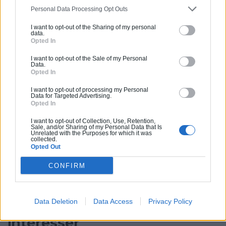
Vous souhaitez une estimation
Personal Data Processing Opt Outs
pour vos travaux ?
I want to opt-out of the Sharing of my personal
data.
Opted In
helloArtisan vous accompagne de la simple
mise en relation avec un professionnel de
I want to opt-out of the Sale of my Personal
Data.
qualité jusqu'à la prise en charge de A à Z de
Opted In
vos projets de constructions ou d'extensions.
I want to opt-out of processing my Personal
Obtenez des devis ! Trouvez des professionnels
Data for Targeted Advertising.
Opted In
à côté de chez vous.
I want to opt-out of Collection, Use, Retention,
Sale, and/or Sharing of my Personal Data that Is
Trouver un pro
Unrelated with the Purposes for which it was
collected.
Opted Out
CONFIRM
Data Deletion
Data Access
Privacy Policy
Ces articles pourraient
vous
intéresser