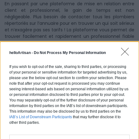
En passant par une plateforme de mise en relation entre
client et professionnel, le gain de temps est non
négligeable. Plus besoin de contacter tous les plombiers
répertoriés sur l’annuaire pour en trouver un qui soit sérieux
et n’exagère pas ses tarifs ! La plateforme vous permet de
trouver facilement et rapidement un professionnel fiable
près de chez vous qu’il s’agisse d’un peintre, un menuisier
pour
changer vos anciennes fenêtres
, un électricien ou un
helloArtisan -
Do Not Process My Personal Information
professionnel RGE pour revoir l’isolation thermique de votre
maison ancienne ou pour
faire installer des panneaux
If you wish to opt-out of the sale, sharing to third parties, or processing
solaires
… Vous trouverez le professionnel qu’il vous faut sur
of your personal or sensitive information for targeted advertising by us,
la plateforme helloArtisan !
please use the below opt-out section to confirm your selection. Please
note that after your opt-out request is processed you may continue
seeing interest-based ads based on personal information utilized by us
or personal information disclosed to third parties prior to your opt-out.
Partagez cet article
You may separately opt-out of the further disclosure of your personal
information by third parties on the IAB’s list of downstream participants.
This information may also be disclosed by us to third parties on the
IAB’s List of Downstream Participants
that may further disclose it to
other third parties.