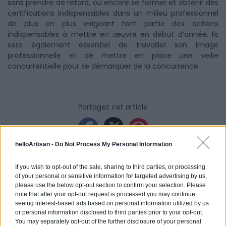
sans prendre de retard, ou encore se former et obtenir des
certifications indispensables dans un milieu professionnel
de plus en plus exigeant font partie des actions
indispensables à mettre en œuvre en début d’année. Ils
sera également essentiel de travailler son image
professionnelle et de mettre en place une veille
concurrentielle pour se démarquer de la concurrence.
Partagez cet article
helloArtisan -
Do Not Process My Personal Information
If you wish to opt-out of the sale, sharing to third parties, or processing
of your personal or sensitive information for targeted advertising by us,
Vous souhaitez une estimation
please use the below opt-out section to confirm your selection. Please
pour vos travaux ?
note that after your opt-out request is processed you may continue
seeing interest-based ads based on personal information utilized by us
or personal information disclosed to third parties prior to your opt-out.
helloArtisan vous accompagne de la simple
You may separately opt-out of the further disclosure of your personal