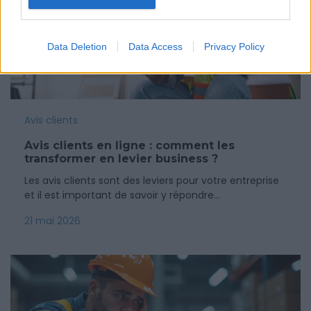
Data Deletion
Data Access
Privacy Policy
Avis clients
Avis clients en ligne : comment les
transformer en levier business ?
Les avis clients sont des leviers pour votre entreprise
et il est important de savoir y répondre…
21 mai 2026