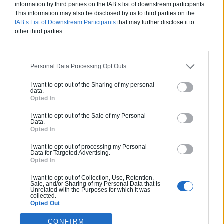
mise en relation avec un professionnel de
information by third parties on the IAB’s list of downstream participants.
qualité jusqu'à la prise en charge de A à Z de
This information may also be disclosed by us to third parties on the
IAB’s List of Downstream Participants
that may further disclose it to
vos projets de constructions ou d'extensions.
other third parties.
Obtenez des devis ! Trouvez des professionnels
à côté de chez vous.
Personal Data Processing Opt Outs
Trouver un pro
I want to opt-out of the Sharing of my personal
data.
Opted In
I want to opt-out of the Sale of my Personal
Data.
Opted In
Ces articles pourraient
vous
I want to opt-out of processing my Personal
Data for Targeted Advertising.
intéresser
Opted In
I want to opt-out of Collection, Use, Retention,
Sale, and/or Sharing of my Personal Data that Is
Unrelated with the Purposes for which it was
collected.
Opted Out
CONFIRM