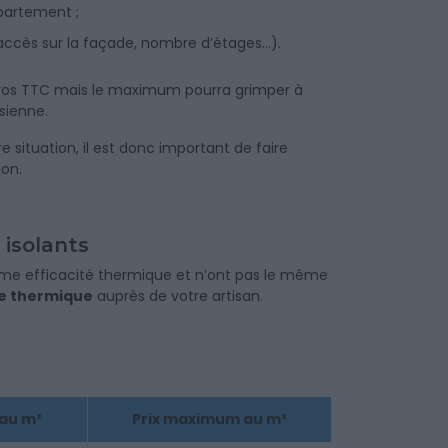
ppartement ;
’accès sur la façade, nombre d’étages…).
euros TTC mais le maximum pourra grimper à
isienne.
e situation, il est donc important de faire
ion.
 isolants
a même efficacité thermique et n’ont pas le même
ce thermique
auprès de votre artisan.
au m²
Prix maximum au m²