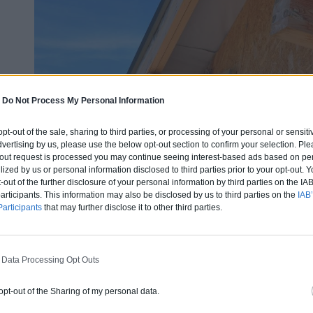
-
Do Not Process My Personal Information
 opt-out of the sale, sharing to third parties, or processing of your personal or sensit
dvertising by us, please use the below opt-out section to confirm your selection. Ple
t-out request is processed you may continue seeing interest-based ads based on pe
ilized by us or personal information disclosed to third parties prior to your opt-out.
-out of the further disclosure of your personal information by third parties on the IAB’
Quel prix pour faire isoler ma 
ticipants. This information may also be disclosed by us to third parties on the
IAB’
articipants
that may further disclose it to other third parties.
Si l’isolation par l’extérieur coûte plus cher qu’une isolati
faites, en même temps, un ravalement de façade.
 Data Processing Opt Outs
En effet, certains frais ne seront applicables qu’une foi
 opt-out of the Sharing of my personal data.
simplifie également les démarches.