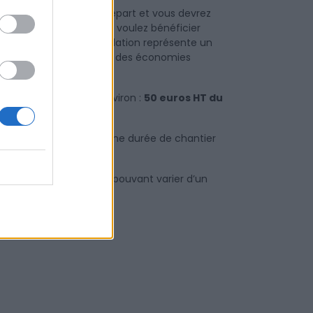
t, représente un coût de départ et vous devrez
Environnement) si vous voulez bénéficier
t savoir que ce type d’isolation représente un
dans vos frais en faisant des économies
de l’Habitat) sont d’environ :
50 euros HT du
)
our de 4 700 euros et une durée de chantier
t en compte des critères pouvant varier d’un