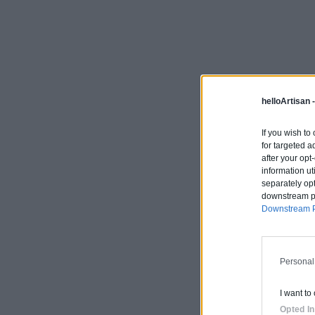
helloArtisan 
If you wish to
for targeted a
after your op
information ut
separately opt
downstream par
Downstream P
Personal
I want to
Opted In