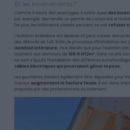
Et les inconvénients ?
Comme il existe des avantages, il existe aussi
des incon
par exemple, demander un permis de construire si l’isol
De plus, les bâtiments classés peuvent se voir
refuser c
L’isolation extérieure est épaisse et peut causer des pr
des débords de toit. Enfin, le processus d’installation e
isolation intérieure.
Plus élevés que pour l’isolation par l
tournent aux alentours de
100 € HT/m².
Dans ce prix son
ce tarif s’ajoute l’installation des différents échafaudag
câbles électriques qui pourraient gêner la pose.
Les gouttières doivent également être déposées pour inst
travaux
augmentent la facture finale
. Il est donc imp
proposés par des professionnels du bâtiment.