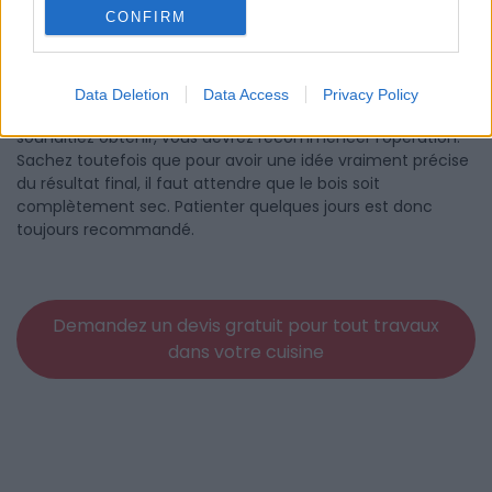
CONFIRM
Lorsque vos meubles de cuisines ont pris la teinte qui vous
convient, vous pourrez les passer au vernis ou les cirer. S’ils
Data Deletion
Data Access
Privacy Policy
n’ont pas la couleur suffisamment claire que vous
souhaitiez obtenir, vous devrez recommencer l’opération.
Sachez toutefois que pour avoir une idée vraiment précise
du résultat final, il faut attendre que le bois soit
complètement sec. Patienter quelques jours est donc
toujours recommandé.
Demandez un devis gratuit pour tout travaux
dans votre cuisine