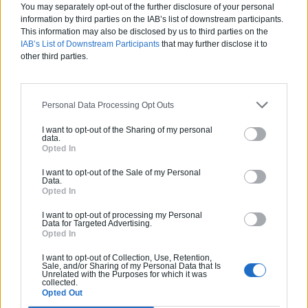
une fenêtre en bois
avec un
décolorant bois acheté
You may separately opt-out of the further disclosure of your personal
dans une enseigne de bricolage
.
information by third parties on the IAB’s list of downstream participants.
This information may also be disclosed by us to third parties on the
IAB’s List of Downstream Participants
that may further disclose it to
N’hésitez pas à demander l’avis d’un vendeur, pour choisir
other third parties.
le produit le plus adapté selon la teinte et le type de bois
d’origine. Même avec un décolorant bois ou un
éclaircisseur, vous devrez toutefois préparer vos meubles
en commençant par un décapage à l’aide de papier de
Personal Data Processing Opt Outs
verre par exemple.
I want to opt-out of the Sharing of my personal
data.
Après le décapage, vous allez appliquer une couche de
Opted In
votre décolorant bois
à l’aide d’un pinceau
en veillant là
aussi à protéger vos mains et à porter un masque
I want to opt-out of the Sale of my Personal
Data.
notamment. Le travail se fait aussi avec les fenêtres
Opted In
ouvertes.
I want to opt-out of processing my Personal
Data for Targeted Advertising.
Le séchage dure ensuite quelques heures avant d’appliquer
Opted In
une autre couche de décolorant. Une poudre de bois peut
apparaitre. Il faut alors préparer
un mélange d’un volume
I want to opt-out of Collection, Use, Retention,
Sale, and/or Sharing of my Personal Data that Is
de vinaigre pour 4 volumes d’eau
et imbiber un chiffon
Unrelated with the Purposes for which it was
collected.
de se produit pour le passer délicatement sur votre
Opted Out
surface.