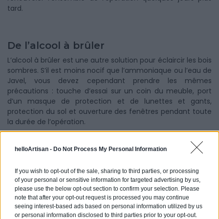
tard.
De l’alcool à brûler
L’alcool à brûler est une autre solution pour éclaircir les bois
sombres. S’il est moins nocif que l’ammoniaque ou l’eau de
Javel, vous devez cependant prendre les mêmes
précautions : touche d’essai sur un coin du meuble, port
d’un masque de protection et de lunettes et gants,
protection du sol et ouverture des fenêtres pendant toute
la durée de l’opération.
helloArtisan -
Do Not Process My Personal Information
Comment faire pour éclaircir sa cuisine
en chêne avec le décolorant bois ?
If you wish to opt-out of the sale, sharing to third parties, or processing
of your personal or sensitive information for targeted advertising by us,
please use the below opt-out section to confirm your selection. Please
note that after your opt-out request is processed you may continue
En plus des méthodes que nous avons évoquées, il est
seeing interest-based ads based on personal information utilized by us
possible de décolorer un meuble en bois foncé
ou rénover
or personal information disclosed to third parties prior to your opt-out.