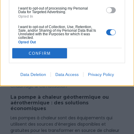
I want to opt-out of processing my Personal
Data for Targeted Advertising.
Opted In
I want to opt-out of Collection, Use, Retention,
Sale, and/or Sharing of my Personal Data that Is
Unrelated with the Purposes for which it was
collected.
Opted Out
CONFIRM
Data Deletion
Data Access
Privacy Policy
Chauffage & Climatisation
La pompe à chaleur géothermique ou
aérothermique : des solutions
économiques
Les pompes à chaleur sont des équipements qui
utilisent des sources d’énergies disponibles et
gratuites pour les transformer en source de chaleur