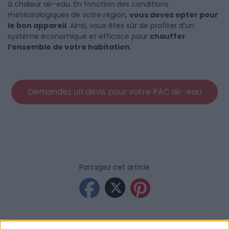
à chaleur air-eau. En fonction des conditions
météorologiques de votre région,
vous devez opter pour
le bon appareil
. Ainsi, vous êtes sûr de profiter d’un
système économique et efficace pour
chauffer
l’ensemble de votre habitation
.
Demandez un devis pour votre PAC air-eau
Partagez cet article