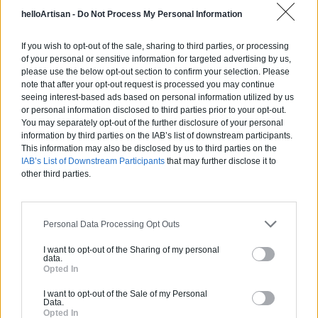
Vous souhaitez une estimation
helloArtisan -
Do Not Process My Personal Information
pour vos travaux ?
If you wish to opt-out of the sale, sharing to third parties, or processing
of your personal or sensitive information for targeted advertising by us,
helloArtisan vous accompagne de la simple
please use the below opt-out section to confirm your selection. Please
mise en relation avec un professionnel de
note that after your opt-out request is processed you may continue
seeing interest-based ads based on personal information utilized by us
qualité jusqu'à la prise en charge de A à Z de
or personal information disclosed to third parties prior to your opt-out.
vos projets de constructions ou d'extensions.
You may separately opt-out of the further disclosure of your personal
Obtenez des devis ! Trouvez des professionnels
information by third parties on the IAB’s list of downstream participants.
This information may also be disclosed by us to third parties on the
à côté de chez vous.
IAB’s List of Downstream Participants
that may further disclose it to
other third parties.
Trouver un pro
Personal Data Processing Opt Outs
I want to opt-out of the Sharing of my personal
data.
Opted In
Ces articles pourraient
vous
I want to opt-out of the Sale of my Personal
Data.
intéresser
Opted In