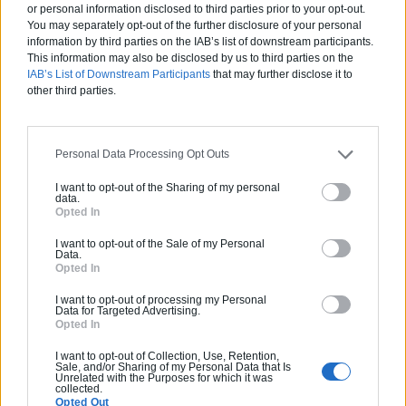
travaillent sur une nouvelle génération de planchers
or personal information disclosed to third parties prior to your opt-out.
chauffants à mode réactif qui pourraient assez bien
You may separately opt-out of the further disclosure of your personal
solutionner ces types de problèmes !
information by third parties on the IAB’s list of downstream participants.
This information may also be disclosed by us to third parties on the
IAB’s List of Downstream Participants
that may further disclose it to
other third parties.
On pourra donc retenir que le chauffage au sol est un bon
choix et représente un investissement sur la durée pour
faire des économies d’énergie et réduire son impact
Personal Data Processing Opt Outs
carbone, mais il vaut mieux opter pour ce mode de
I want to opt-out of the Sharing of my personal
chauffage dans le cadre d’une construction plutôt que lors
data.
d’une rénovation. Dans tous les cas, faites vous conseiller
Opted In
au préalable par un
chauffagiste
qui pourra estimer le
I want to opt-out of the Sale of my Personal
bien fondé de ce type d’installation en fonction du choix
Data.
de l’énergie, de la surface à chauffer, de votre projet
Opted In
d’installation global.
I want to opt-out of processing my Personal
Data for Targeted Advertising.
Opted In
Contactez un chauffagiste
I want to opt-out of Collection, Use, Retention,
Sale, and/or Sharing of my Personal Data that Is
Unrelated with the Purposes for which it was
collected.
Opted Out