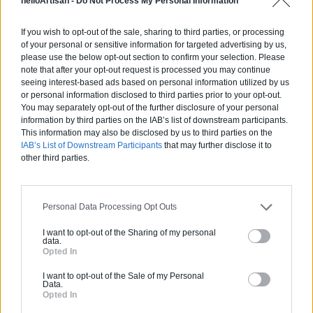
helloArtisan -
Do Not Process My Personal Information
faut pas être ébloui ou avoir des points de lumière trop vifs
et aveuglants : il est important de
jouer avec la lumière
,
If you wish to opt-out of the sale, sharing to third parties, or processing
en l’accentuant à des endroits clés (allée, porte d’entrée,
of your personal or sensitive information for targeted advertising by us,
porte de garage) et en la tamisant à d’autres endroits
please use the below opt-out section to confirm your selection. Please
(éclairage de végétaux, création d’une ambiance
note that after your opt-out request is processed you may continue
reposante près d’un salon de jardin, etc.). N’hésitez pas à
seeing interest-based ads based on personal information utilized by us
or personal information disclosed to third parties prior to your opt-out.
solliciter l’avis de bons professionnels pour être sûr de
You may separately opt-out of the further disclosure of your personal
réussir l’illumination de votre jardin.
information by third parties on the IAB’s list of downstream participants.
This information may also be disclosed by us to third parties on the
IAB’s List of Downstream Participants
that may further disclose it to
other third parties.
Partagez cet article
Personal Data Processing Opt Outs
I want to opt-out of the Sharing of my personal
data.
Opted In
Vous souhaitez une estimation
I want to opt-out of the Sale of my Personal
Data.
pour vos travaux ?
Opted In