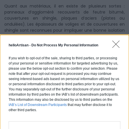
Quant aux matériaux, il en existe de plusieurs sortes :
panneaux d’aggloméré recouverts de feutre bitumé,
couvertures en shingle, plaques d’aciers (plates ou
ondulées). Les épaisseurs de voliges et de couvertures en
shingle sont reconnues pour impliquer une bonne isolation
à un abri de jardin ainsi qu’une
parfaite étanchéité
, donc
préférables pour un chalet habitable.
helloArtisan -
Do Not Process My Personal Information
If you wish to opt-out of the sale, sharing to third parties, or processing
of your personal or sensitive information for targeted advertising by us,
Trouver des devis pour un abri de jardin
please use the below opt-out section to confirm your selection. Please
note that after your opt-out request is processed you may continue
seeing interest-based ads based on personal information utilized by us
or personal information disclosed to third parties prior to your opt-out.
You may separately opt-out of the further disclosure of your personal
information by third parties on the IAB’s list of downstream participants.
Ouvertures et autres impératifs pour
This information may also be disclosed by us to third parties on the
un abri de jardin
IAB’s List of Downstream Participants
that may further disclose it to
other third parties.
Choix des portes, fenêtres et vitrages