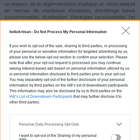
Le respect de la réglementation implique un choix adapté
en termes de matériaux d’isolation, d’éclairage basse
consommation, d’utilisation d’énergies renouvelables (et
non plus d’énergies fossiles) et même d’orientation de la
bâtisse pour lui permettre une meilleure efficacité
helloArtisan -
Do Not Process My Personal Information
énergétique. On parle de respecter le
Bbiomax
(Besoin
Bioclimatique maximal) et pour vérifier ce point, on va
If you wish to opt-out of the sale, sharing to third parties, or processing
utiliser un coefficient Bbio qui pourra servir à attester, à la
of your personal or sensitive information for targeted advertising by us,
fin du chantier que l’étude thermique a bien été respectée
please use the below opt-out section to confirm your selection. Please
et que votre maison répond aux normes en vigueur.
note that after your opt-out request is processed you may continue
seeing interest-based ads based on personal information utilized by us
On le voit, la construction d’une maison neuve doit se
or personal information disclosed to third parties prior to your opt-out.
You may separately opt-out of the further disclosure of your personal
préparer très en amont. Il est essentiel de vérifier de
information by third parties on the IAB’s list of downstream participants.
nombreux points et de passer par un architecte pour
This information may also be disclosed by us to third parties on the
étudier le meilleur emplacement pour votre future maison.
IAB’s List of Downstream Participants
that may further disclose it to
Les impératifs administratifs pourront aussi être étudiés
other third parties.
bien en amont avec l’aide de ce professionnel.
Personal Data Processing Opt Outs
N'hésitez pas à consultez notre guide complet :
faire
I want to opt-out of the Sharing of my personal
construire sa maison
.
data.