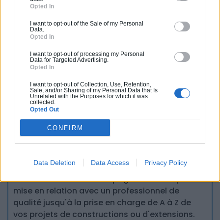
Opted In
I want to opt-out of the Sale of my Personal
Data.
La rédaction.
Opted In
I want to opt-out of processing my Personal
Data for Targeted Advertising.
Opted In
Partagez cet article
I want to opt-out of Collection, Use, Retention,
Sale, and/or Sharing of my Personal Data that Is
Unrelated with the Purposes for which it was
collected.
Opted Out
CONFIRM
Vous souhaitez une estimation
pour vos travaux ?
Data Deletion
Data Access
Privacy Policy
helloArtisan vous accompagne de la simple
mise en relation avec un professionnel de
qualité jusqu'à la prise en charge de A à Z de
vos projets de constructions ou d'extensions.