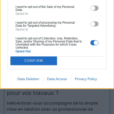
I want to opt-out of the Sale of my Personal
Data.
Opted In
I want to opt-out of processing my Personal
Data for Targeted Advertising.
Opted In
I want to opt-out of Collection, Use, Retention,
Sale, and/or Sharing of my Personal Data that Is
Unrelated with the Purposes for which it was
Partagez cet article
collected.
Opted Out
CONFIRM
Data Deletion
Data Access
Privacy Policy
Vous souhaitez une estimation
pour vos travaux ?
helloArtisan vous accompagne de la simple
mise en relation avec un professionnel de