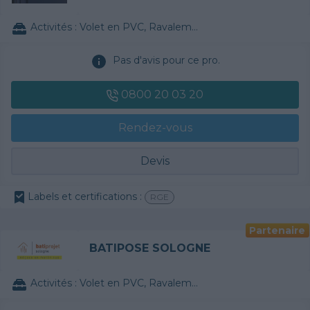
Activités :
Volet en PVC, Ravalement de façade, Véranda, Construction de maison individuelle, Rénovation électrique, Isolation thermique des murs intérieurs, Abri de piscine, Traitement de l'eau, Papier peint, Parquet, Chauffe-eau / Thermodynamique, VMC
Pas d'avis pour ce pro.
0800 20 03 20
Rendez-vous
Devis
Labels et certifications :
RGE
Partenaire
BATIPOSE SOLOGNE
Activités :
Volet en PVC, Ravalement de façade, Papier peint, Parquet