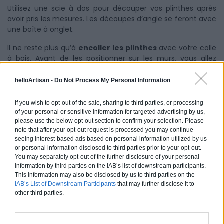
Utilisez une scie à dos pour découper vos plinthes après
avoir pris les mesures. Les découpes d’angle se feront avec
une boîte à onglet.
Il ne reste plus qu’à
encoller les plinthes
avec votre colle
à bois. Avant de les positionner sur les murs, vous allez
ajouter des cales de dilatation entre le parquet et la
plinthe. Puis, il faut laisser sécher.
helloArtisan -
Do Not Process My Personal Information
If you wish to opt-out of the sale, sharing to third parties, or processing
of your personal or sensitive information for targeted advertising by us,
please use the below opt-out section to confirm your selection. Please
note that after your opt-out request is processed you may continue
seeing interest-based ads based on personal information utilized by us
or personal information disclosed to third parties prior to your opt-out.
You may separately opt-out of the further disclosure of your personal
information by third parties on the IAB’s list of downstream participants.
This information may also be disclosed by us to third parties on the
IAB’s List of Downstream Participants
that may further disclose it to
other third parties.
Vous avez terminé la pose de votre parquet flottant et