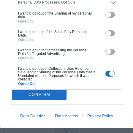
pouvez maintenant profiter de ce revêtement de sol très
Personal Data Processing Opt Outs
esthétique. Bien que la pose soit assez simple, elle reste
I want to opt-out of the Sharing of my personal
cependant assez fastidieuse surtout si vous avez une
data.
grande surface de sol à couvrir. Il faut vraiment bien
Opted In
respecter toutes les étapes et notamment, ne pas oublier
I want to opt-out of the Sale of my Personal
la pose du pare-vapeur et de la sous-couche pour éviter
Data.
les méfaits de l’humidité. Dans certains cas, il vaudra mieux
Opted In
passer par un professionnel pour avoir des finitions
I want to opt-out of processing my Personal
impeccables.
Data for Targeted Advertising.
Opted In
I want to opt-out of Collection, Use, Retention,
Sale, and/or Sharing of my Personal Data that Is
Partagez cet article
Unrelated with the Purposes for which it was
collected.
Opted Out
CONFIRM
Data Deletion
Data Access
Privacy Policy