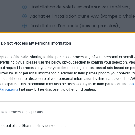
L’installation de volets isolants sur vos fenêtres ;
L’achat et l’installation d’une PAC (Pompe à Chaleur
L’installation d’un poêle (bois ou granulés) ;
Le remplacement d’une vieille chaudière par un
à condensation ou chaudière à cogénération gaz) 
-
Do Not Process My Personal Information
L’installation de dispositifs permettant de réguler 
 opt-out of the sale, sharing to third parties, or processing of your personal or sensit
Tous les travaux qui permettent d’améliorer sign
dvertising by us, please use the below opt-out section to confirm your selection. Ple
résidence secondaire (ex. : remplacement des fenêt
t-out request is processed you may continue seeing interest-based ads based on pe
ilized by us or personal information disclosed to third parties prior to your opt-out.
Etc.
-out of the further disclosure of your personal information by third parties on the IAB’
ticipants. This information may also be disclosed by us to third parties on the
IAB’
Les travaux induits sont également concernés. Pa
articipants
that may further disclose it to other third parties.
cogénération gaz
, il vous faut prévoir des travaux add
et
ces travaux entrent aussi dans le dispositif de TV
 Data Processing Opt Outs
Aide avec le « coup de pouce économi
 opt-out of the Sharing of my personal data.
Ce dispositif d’aides financières est encore valable jus