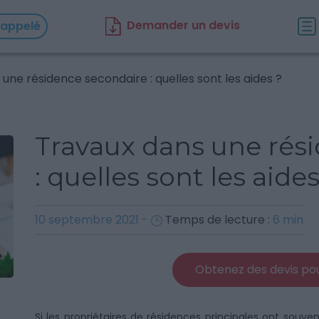
D
emander un d
evis
rappelé
une résidence secondaire : quelles sont les aides ?
Travaux dans une rés
: quelles sont les aides
10 septembre 2021
-
Temps de lecture :
6
min
Obtenez des devis pou
Si les propriétaires de résidences principales ont souve