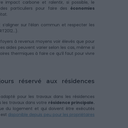
e impact carbone et ralentir, si possible, le
des particuliers pour faire des
économies
itat.
 s’aligner sur l’élan commun et respecter les
RT2012…).
les foyers à revenus moyens voir élevés que pour
les aides peuvent varier selon les cas, même si
oires thermiques à faire ce qu’il faut pour vivre
jours réservé aux résidences
s adapté pour les travaux dans les résidences
 les travaux dans votre
résidence principale.
que du logement et qui doivent être exécutés
f est
disponible depuis peu pour les propriétaires