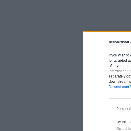
helloArtisan 
If you wish to
for targeted a
after your op
information ut
separately opt
downstream par
Downstream P
Personal
I want to
Opted In