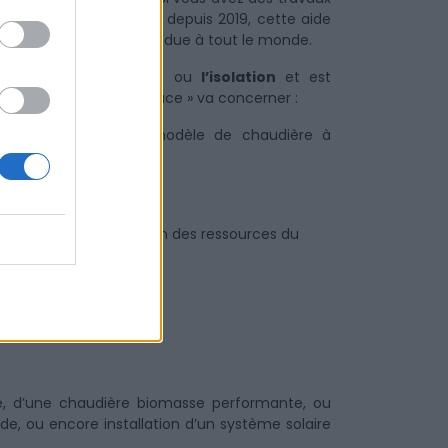
 profiter ! Surtout que, depuis 2019, cette aide
 énergétique, a été étendue à tout le monde.
ncernant le
chauffage
ou
l’isolation
et est
dispositif « Coup de Pouce » va concerner :
p énergivore par un modèle de chaudière à
nchers bas).
est calculé en fonction des ressources du
ouce Chauffage
e, d’une chaudière biomasse performante, ou
de, ou encore installation d’un système solaire