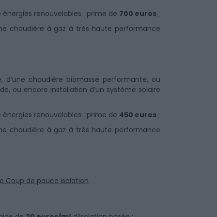
énergies renouvelables : prime de
700 euros
;
ne chaudière à gaz à très haute performance
e, d’une chaudière biomasse performante, ou
de, ou encore installation d’un système solaire
énergies renouvelables : prime de
450 euros
;
ne chaudière à gaz à très haute performance
 le Coup de pouce Isolation
 aide de
20 euros/m²
d’isolation posée ;