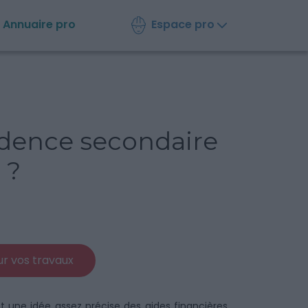
Espace pro
Annuaire
pro
idence secondaire
 ?
r vos travaux
nt une idée assez précise des aides financières