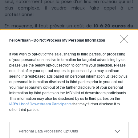
seul, notamment pour la pose d’un lino en rouleau qui est
plus complexe, il vaudra mieux faire appel à un
professionnel.
En moyenne, il faut prévoir un coût de
10 à 20 euros du
m²
pour faire poser un lino par un artisan spécialisé. S’il est
nécessaire de faire un ragréage du sol en plus, il faudra
helloArtisan -
Do Not Process My Personal Information
compter
3 euros du m²
en plus.
If you wish to opt-out of the sale, sharing to third parties, or processing
Une fois que votre linoleum est posé, vous n’aurez plus qu’à
of your personal or sensitive information for targeted advertising by us,
admirer le travail d’ensemble ! L’avantage du lino est qu’il
please use the below opt-out section to confirm your selection. Please
est résistant et peut durer des années si vous l’entretenez
note that after your opt-out request is processed you may continue
bien. Il n’aime pas les pièces d’eau mais il peut être posé
seeing interest-based ads based on personal information utilized by us
dans toutes les autres pièces de la maison. Poser du
or personal information disclosed to third parties prior to your opt-out.
You may separately opt-out of the further disclosure of your personal
linoleum sur du carrelage est aussi un
choix économique
information by third parties on the IAB’s list of downstream participants.
car vous n’avez pas à casser votre ancien carrelage pour
This information may also be disclosed by us to third parties on the
changer de revêtement de sol et redonner un nouveau
IAB’s List of Downstream Participants
that may further disclose it to
souffle à votre intérieur.
other third parties.
Personal Data Processing Opt Outs
Je souhaite demander un devis gratuit pour