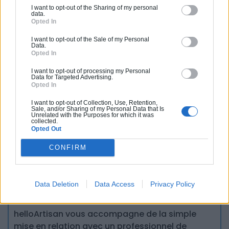
la pose du linoleum sur mon carrelage
I want to opt-out of the Sharing of my personal
data.
Opted In
I want to opt-out of the Sale of my Personal
Data.
Opted In
I want to opt-out of processing my Personal
Data for Targeted Advertising.
Opted In
Partagez cet article
I want to opt-out of Collection, Use, Retention,
Sale, and/or Sharing of my Personal Data that Is
Unrelated with the Purposes for which it was
collected.
Opted Out
CONFIRM
Vous souhaitez une estimation
Data Deletion
Data Access
Privacy Policy
pour vos travaux ?
helloArtisan vous accompagne de la simple
mise en relation avec un professionnel de