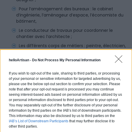
Pour l’aménagement des bureaux : le cabinet
d’ingénierie, l’aménageur d’espace, l’économiste du
bâtiment,
Le conducteur de travaux pour coordonner le
chantier avec l’architecte ;
Les différents corps de métiers : peintre, électricien,
maçon, chauffagiste, frigoriste, menuisier (fenêtres),
etc.
helloArtisan -
Do Not Process My Personal Information
En dernier lieu, le bureau de contrôle pourra vérifier
si tous les ouvrages effectués sont conformes par
If you wish to opt-out of the sale, sharing to third parties, or processing
of your personal or sensitive information for targeted advertising by us,
rapport aux normes techniques (sécurité, normes de
please use the below opt-out section to confirm your selection. Please
performance thermique, etc.).
note that after your opt-out request is processed you may continue
seeing interest-based ads based on personal information utilized by us
or personal information disclosed to third parties prior to your opt-out.
You may separately opt-out of the further disclosure of your personal
L’aménagement d’un espace de travail, qu’il soit de petite
information by third parties on the IAB’s list of downstream participants.
surface ou de grande envergure est indispensable pour le
This information may also be disclosed by us to third parties on the
IAB’s List of Downstream Participants
that may further disclose it to
bien-être des salariés. Mieux installés, avec des
other third parties.
équipements agréables, pratiques, ergonomiques, ils