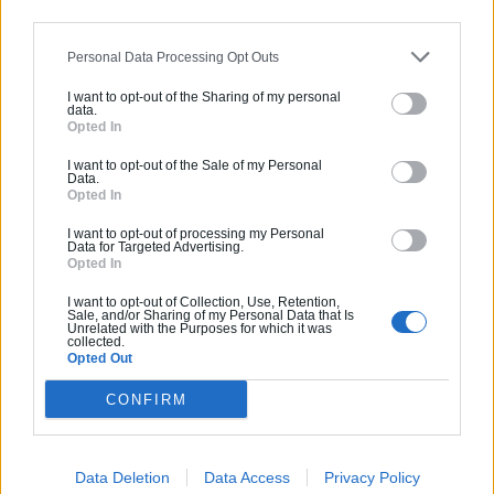
peuvent travailler plus efficacement tout en ménageant
leur santé et être ainsi plus performants. La rénovation de
bureau représente certainement un excellent
Personal Data Processing Opt Outs
investissement !
I want to opt-out of the Sharing of my personal
data.
Opted In
Et pourquoi pas transformer votre garage
I want to opt-out of the Sale of my Personal
Data.
en bureau ?
Consultez notre guide
Opted In
travaux
.
I want to opt-out of processing my Personal
Data for Targeted Advertising.
Opted In
La rédaction
I want to opt-out of Collection, Use, Retention,
Sale, and/or Sharing of my Personal Data that Is
Unrelated with the Purposes for which it was
collected.
Opted Out
Partagez cet article
CONFIRM
Data Deletion
Data Access
Privacy Policy