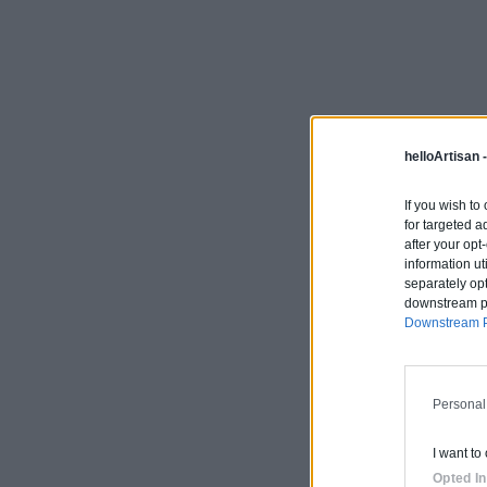
helloArtisan 
If you wish to
for targeted a
after your op
information ut
separately opt
downstream par
Downstream P
Personal
I want to
Opted In