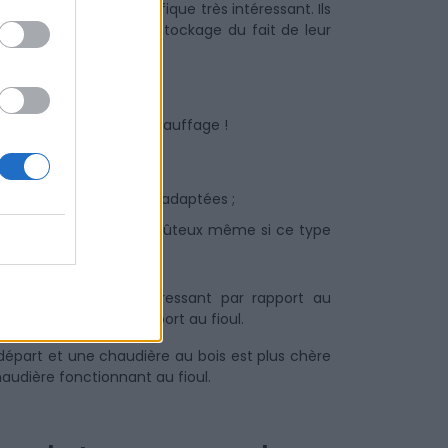
s ont un pouvoir calorifique très intéressant. Ils
s et son réservoir de stockage du fait de leur
 votre équipement de chauffage !
rence avec des bûches adaptées ;
 de chauffage plus coûteux même si ce type
e
au bois est plus intéressant par rapport au
moins polluant par rapport au fioul.
départ et une chaudière au bois est plus chère
haudière fonctionnant au fioul.