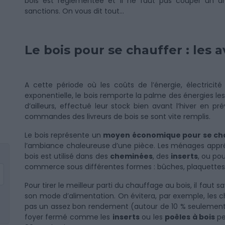
bois est réglementée et il ne faut pas couper un ar
sanctions. On vous dit tout...
Le bois pour se chauffer : les 
A cette période où les coûts de l’énergie, électricit
exponentielle, le bois remporte la palme des énergies 
d’ailleurs, effectué leur stock bien avant l’hiver en p
commandes des livreurs de bois se sont vite remplis.
Le bois représente un
moyen économique pour se ch
l’ambiance chaleureuse d’une pièce. Les ménages appréc
bois est utilisé dans des
cheminées
, des
inserts
, ou po
commerce sous différentes formes : bûches, plaquettes
Pour tirer le meilleur parti du chauffage au bois, il faut
son mode d’alimentation. On évitera, par exemple, les c
pas un assez bon rendement (autour de 10 % seulement)
foyer fermé comme les
inserts
ou les
poêles à bois
pe