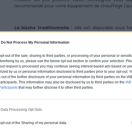
recommandé pour votre équipement de chauffage (qualit
La bûche traditionnelle :
elle est disponible sous f
bûches sont débitées selon certains standards de taille
prix pourra varier selon la saison, mais aussi en fonction 
-
Do Not Process My Personal Information
La bûchette :
aussi connue sous le nom de
brique
 opt-out of the sale, sharing to third parties, or processing of your personal or sensit
reconstitué. Elle se présente sous forme de bois très 
dvertising by us, please use the below opt-out section to confirm your selection. Ple
important par rapport à une bûche traditionnelle. Certa
t-out request is processed you may continue seeing interest-based ads based on pe
lentement que d’autres et spécifiques (pour durer tout
ilized by us or personal information disclosed to third parties prior to your opt-out.
certain avantage.
-out of the further disclosure of your personal information by third parties on the IAB’
ticipants. This information may also be disclosed by us to third parties on the
IAB’
Le bois déchiqueté :
il s’agit de copeaux récupérés (e
articipants
that may further disclose it to other third parties.
plaquettes forestières. Ce type de présentation est idé
copeaux peuvent ainsi être versés plus facilement dans
qui permet de le stocker.
 Data Processing Opt Outs
Les granulés :
on les appelle aussi pellets. Ils servent 
peut les acheter dans de nombreux points de vente tel
 opt-out of the Sharing of my personal data.
d’essence… Ce sont des bâtonnets qui ont une taille d’e