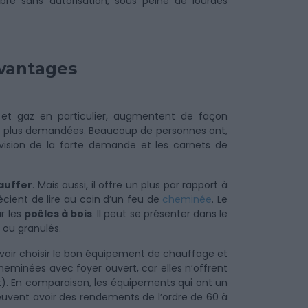
bre sans autorisation, sous peine de lourdes
avantages
é et gaz en particulier, augmentent de façon
les plus demandées. Beaucoup de personnes ont,
révision de la forte demande et les carnets de
auffer
. Mais aussi, il offre un plus par rapport à
ient de lire au coin d’un feu de
cheminée
. Le
ur les
poêles à bois
. Il peut se présenter dans le
 ou granulés.
 savoir choisir le bon équipement de chauffage et
heminées avec foyer ouvert, car elles n’offrent
. En comparaison, les équipements qui ont un
uvent avoir des rendements de l’ordre de 60 à