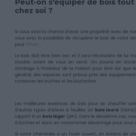
Peut-on s’équiper de bois tout
chez soi ?
Si vous avez la chance d’avoir une propriété avec de nom
vous avez la possibilité de récupérer le bois de votre t
pour
l’hiver
.
Le bois doit être bien sec et il sera nécessaire de lui t
stocker avant de vous en servir. On pourra en sto
stockage à l’intérieur de la maison pour être sûr que le
général, des espaces sont prévus près des équipements
conserver les bûches et les bûchettes.
Les meilleures essences de bois pour se chauffer sont 
d’autres types d’arbres à feuilles. Un
bois lourd
(hêtre
rapport à un
bois léger
(pin). Dans le deuxième cas, vou
à bûches et donc en consommer davantage pour vous c
Si votre cheminée a un foyer ouvert, on évitera de choi