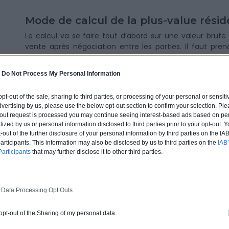
Mode de calcul de la plus-value rési
Le calcul va se faire tout d’abord sur une valeur brute :
vente après négociation entre les parties. Il faut pr
pendant lesquelles le propriétaire a été détenteur du b
value de votre
résidence secondaire
: cette plus-val
-
Do Not Process My Personal Information
value immobilière nette.
 opt-out of the sale, sharing to third parties, or processing of your personal or sensit
dvertising by us, please use the below opt-out section to confirm your selection. Ple
t-out request is processed you may continue seeing interest-based ads based on pe
Comment connaître la plus-value bru
ilized by us or personal information disclosed to third parties prior to your opt-out.
secondaire ?
-out of the further disclosure of your personal information by third parties on the IAB’
ticipants. This information may also be disclosed by us to third parties on the
IAB’
Il faut tenir compte de 2 informations importantes :
articipants
that may further disclose it to other third parties.
Prix d’achat congé. Il prend en compte les différen
frais de notaire ainsi que les coûts d’éventuels tra
à ces travaux) ;
 Data Processing Opt Outs
Prix de vente congé. Cela englobe les montants 
l’
acte de vente de la résidence secondair
 opt-out of the Sharing of my personal data.
éventuelles indemnités, etc. On y trouve égal