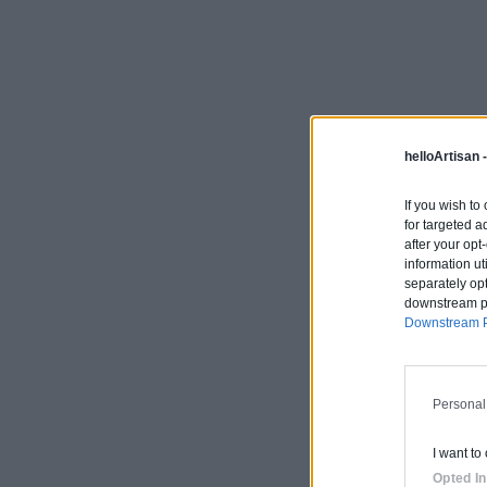
helloArtisan 
If you wish to
for targeted a
after your op
information ut
separately opt
downstream par
Downstream P
Personal
I want to
Opted In