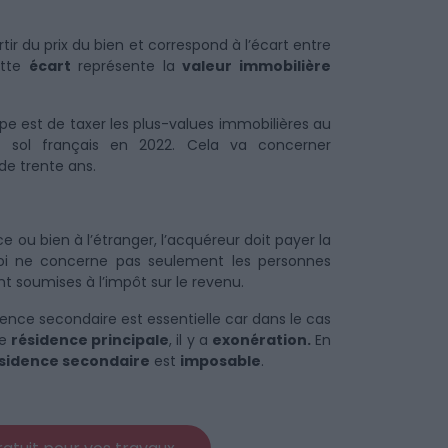
tir du prix du bien et correspond à l’écart entre
ette
écart
représente la
valeur immobilière
cipe est de taxer les plus-values immobilières au
e sol français en 2022. Cela va concerner
de trente ans.
e ou bien à l’étranger, l’acquéreur doit payer la
e loi ne concerne pas seulement les personnes
 soumises à l’impôt sur le revenu.
idence secondaire est essentielle car dans le cas
ne
résidence principale
, il y a
exonération.
En
sidence secondaire
est
imposable
.