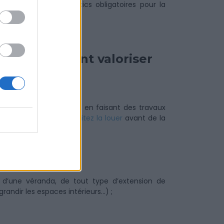
éalisation des diagnostics obligatoires pour la
e qui peuvent valoriser
la plus-value immobilière en faisant des travaux
ulièrement
si vous souhaitez la louer
avant de la
d’une véranda, de tout type d’extension de
andir les espaces intérieurs…) ;