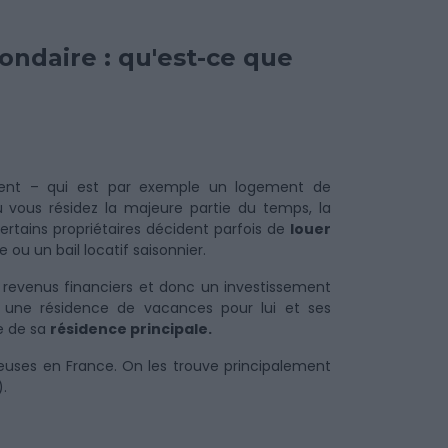
ondaire : qu'est-ce que
ement – qui est par exemple un logement de
où vous résidez la majeure partie du temps, la
rtains propriétaires décident parfois de
louer
e ou un bail locatif saisonnier.
revenus financiers et donc un investissement
t une résidence de vacances pour lui et ses
le de sa
résidence principale.
euses en France. On les trouve principalement
.