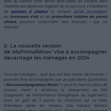
liées au confort d’été seront ainsi prises en compte dans
l’assiette des dépenses éligibles de ce parcours. L’installation
de
pompes à chaleur
(y compris
air/air réversibles)
,
les
brasseurs d’air
et les
protections solaires de parois
vitrées
pourront notamment être financés »
par ce
dispositif.
2- La nouvelle version
de
MaPrimeRénov’
vise à accompagner
davantage les ménages en 2024
Tous les ménages – quel que soit leur niveau de revenus –
pourront être accompagnés par un spécialiste (prestation
«
Mon accompagnateur Rénov’
») pour la mise en place de
travaux visant à améliorer le classement au DPE
(Diagnostic de Performance Énergétique du logement),
avec un gain de 2 places au minimum sur ce bilan
thermique après les travaux. Ces travaux doivent
comprendre deux actions pour l’isolation du logement