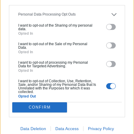
plusieurs professionnels (exemple : isolation, achat d’un
équipement de chauffage ou installation d’un système de
ventilation…). Si la base de ce dispositif est déjà posée,
Personal Data Processing Opt Outs
certaines questions restent encore à l’étude et des
améliorations et éclaircissements pourront encore être
I want to opt-out of the Sharing of my personal
data.
apportés.
Opted In
I want to opt-out of the Sale of my Personal
Data.
Opted In
Demandez un devis gratuitement
I want to opt-out of processing my Personal
Data for Targeted Advertising.
Opted In
I want to opt-out of Collection, Use, Retention,
Sale, and/or Sharing of my Personal Data that Is
Unrelated with the Purposes for which it was
collected.
Opted Out
Partagez cet article
CONFIRM
Data Deletion
Data Access
Privacy Policy