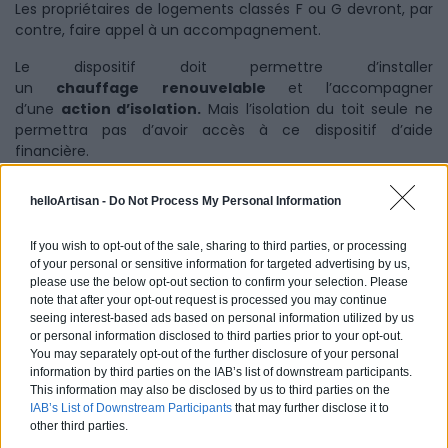
Les propriétaires de logements classés F ou G devront, par
contre, faire appel à un accompagnement.
Le dispositif doit permettre d’installer
un
chauffage
renouvelable
et l’accompagner
d’une
action d’isolation.
Mais l’isolation du toit seule ne
permettra pas d’avoir accès à ce dispositif d’aide
financière.
Le dispositif
MaPrimeRénov’ de 2024
est strictement
helloArtisan -
Do Not Process My Personal Information
encadré par rapport à l’année précédente. Ainsi des
forfaits sont attribués «
par postes de travaux calibrés en
If you wish to opt-out of the sale, sharing to third parties, or processing
fonction de la performance des gestes »
. De plus, le
of your personal or sensitive information for targeted advertising by us,
communiqué évoque également que l’aide prévoit
« une
please use the below opt-out section to confirm your selection. Please
amélioration des forfaits pour l’installation d’une pompe à
note that after your opt-out request is processed you may continue
chaleur air/eau ou géothermique »
.
seeing interest-based ads based on personal information utilized by us
or personal information disclosed to third parties prior to your opt-out.
You may separately opt-out of the further disclosure of your personal
information by third parties on the IAB’s list of downstream participants.
Pour anticiper sur ces nouvelles mesures, beaucoup de
This information may also be disclosed by us to third parties on the
ménages commencent à réfléchir pour mettre en place
IAB’s List of Downstream Participants
that may further disclose it to
other third parties.
certains travaux et à demander des devis auprès de