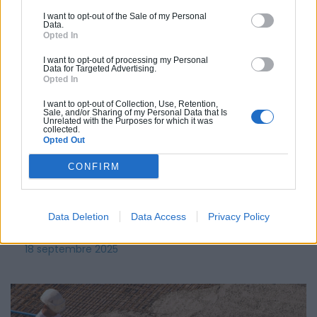
I want to opt-out of the Sale of my Personal
Data.
Opted In
I want to opt-out of processing my Personal
Data for Targeted Advertising.
Opted In
Bâtiment
I want to opt-out of Collection, Use, Retention,
Installer un panneau solaire en 2025 : aides,
Sale, and/or Sharing of my Personal Data that Is
Unrelated with the Purposes for which it was
coût et rendement en été
collected.
Opted Out
L’installation d’un panneau solaire est une solution
écologique et économique qui permet d’utiliser
CONFIRM
l’énergie renouvelable pour ses besoins en chauffage
et eau chaude selon les modèles. Le coût de
l’installation en 2025 peut être financé en partie avec
Data Deletion
Data Access
Privacy Policy
certaines aides…
18 septembre 2025