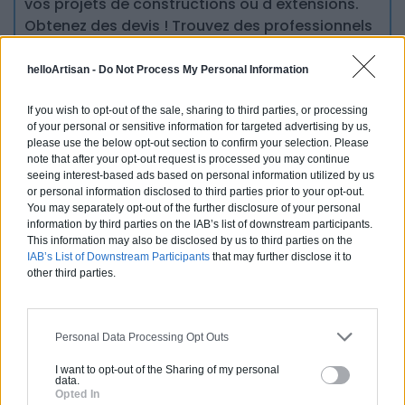
vos projets de constructions ou d'extensions.
Obtenez des devis ! Trouvez des professionnels
à côté de chez vous.
helloArtisan -
Do Not Process My Personal Information
Trouver un pro
If you wish to opt-out of the sale, sharing to third parties, or processing
of your personal or sensitive information for targeted advertising by us,
please use the below opt-out section to confirm your selection. Please
note that after your opt-out request is processed you may continue
seeing interest-based ads based on personal information utilized by us
or personal information disclosed to third parties prior to your opt-out.
You may separately opt-out of the further disclosure of your personal
Ces articles pourraient
vous
information by third parties on the IAB’s list of downstream participants.
This information may also be disclosed by us to third parties on the
intéresser
IAB’s List of Downstream Participants
that may further disclose it to
other third parties.
Personal Data Processing Opt Outs
I want to opt-out of the Sharing of my personal
data.
Opted In