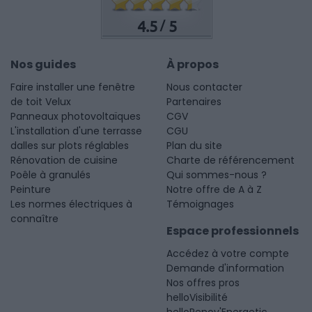
4.5
5
/
Nos guides
À propos
Faire installer une fenêtre
Nous contacter
de toit Velux
Partenaires
Panneaux photovoltaïques
CGV
L'installation d'une terrasse
CGU
dalles sur plots réglables
Plan du site
Rénovation de cuisine
Charte de référencement
Poêle à granulés
Qui sommes-nous ?
Peinture
Notre offre de A à Z
Les normes électriques à
Témoignages
connaître
Espace professionnels
Accédez à votre compte
Demande d'information
Nos offres pros
helloVisibilité
helloRenov'Energetic