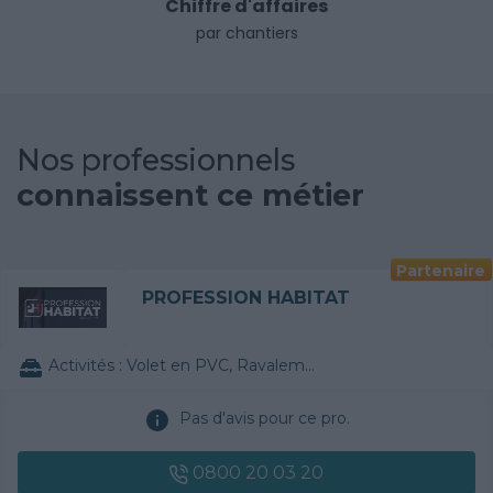
Chiffre d'affaires
par chantiers
Nos professionnels
connaissent ce métier
Partenaire
PROFESSION HABITAT
Activités :
Volet en PVC, Ravalement de façade, Véranda, Construction de maison individuelle, Rénovation électrique, Isolation thermique des murs intérieurs, Abri de piscine, Traitement de l'eau, Papier peint, Parquet, Chauffe-eau / Thermodynamique, VMC
Pas d'avis pour ce pro.
0800 20 03 20