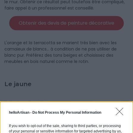
le mur. Obtenir ce résultat peut toutefois être compliqué,
faire appel à un professionnel est conseillé.
Obtenir des devis de peinture décorative
L'orange et la terracotta se marient très bien avec les
camaïeux de blancs... à condition de ne pas utiliser de
blanc pur. Préférez des tons beiges et choisissez des
meubles en bois naturel comme le rotin.
Le jaune
helloArtisan -
Do Not Process My Personal Information
If you wish to opt-out of the sale, sharing to third parties, or processing
of your personal or sensitive information for targeted advertising by us,