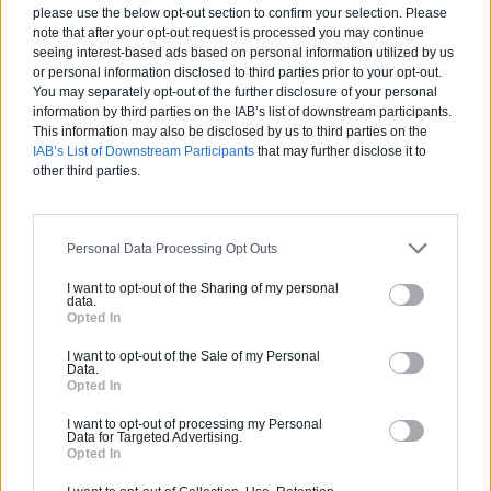
please use the below opt-out section to confirm your selection. Please
note that after your opt-out request is processed you may continue
seeing interest-based ads based on personal information utilized by us
or personal information disclosed to third parties prior to your opt-out.
You may separately opt-out of the further disclosure of your personal
information by third parties on the IAB’s list of downstream participants.
Le bleu et le jaune se marient très bien dans le salon
This information may also be disclosed by us to third parties on the
IAB’s List of Downstream Participants
that may further disclose it to
On peut utiliser des tons de jaune pour apporter plus de
other third parties.
chaleur à la pièce principale mais attention, il faut être
particulièrement attentif au coloris. Le jaune doit être
lumineux sans être trop voyant. Toutes les nuances qui
Personal Data Processing Opt Outs
tirent vers le jaune fluo sont donc à proscrire. Le jaune soleil
peut être utilisé, à condition qu'il se trouve sur un seul mur.
I want to opt-out of the Sharing of my personal
Le jeu de textures peut aussi être intéressant pour peindre
data.
Opted In
un salon en jaune.
I want to opt-out of the Sale of my Personal
Pour les meubles et la décoration, mieux vaut rester plutôt
Data.
Opted In
sobre. Des meubles en blanc sont les plus indiqués. Pour les
tissus, le jaune se marie plutôt bien avec le bleu, à
I want to opt-out of processing my Personal
condition de bien choisir la couleur. N'hésitez pas à vous
Data for Targeted Advertising.
Opted In
munir de nuanciers avant de faire votre choix final.